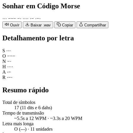
Sonhar
em Código Morse
·
·
·
−
−
−
−
·
·
·
·
·
·
−
·
−
·
Ouvir
Baixar .wav
Copiar
Compartilhar
Detalhamento por letra
S
·
·
·
O
−
−
−
N
−
·
H
·
·
·
·
A
·
−
R
·
−
·
Resumo rápido
Total de símbolos
17 (11 dits e 6 dahs)
Tempo de transmissão
~5.5s a 12 WPM · ~3.3s a 20 WPM
Letra mais longa
O (---) · 11 unidades