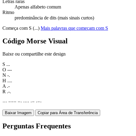
Letras raras
Apenas alfabeto comum
Ritmo
predominância de dits (mais sinais curtos)
Começa com S (...)
Mais palavras que começam com S
Código Morse Visual
Baixe ou compartilhe este design
S
...
O
---
N
-.
H
....
A
.-
R
.-.
·
·
·
−
−
−
−
·
·
·
·
·
·
−
·
−
·
Baixar Imagem
Copiar para Área de Transferência
Perguntas Frequentes