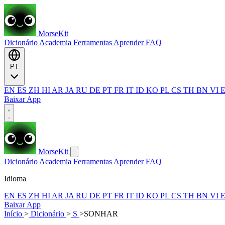
MorseKit
Dicionário
Academia
Ferramentas
Aprender
FAQ
PT
EN
ES
ZH
HI
AR
JA
RU
DE
PT
FR
IT
ID
KO
PL
CS
TH
BN
VI
Baixar App
MorseKit
Dicionário
Academia
Ferramentas
Aprender
FAQ
Idioma
EN
ES
ZH
HI
AR
JA
RU
DE
PT
FR
IT
ID
KO
PL
CS
TH
BN
VI
Baixar App
Início
>
Dicionário
>
S
>
SONHAR