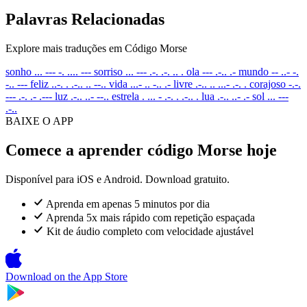
Palavras Relacionadas
Explore mais traduções em Código Morse
sonho
... --- -. .... ---
sorriso
... --- .-. .-. .. .
ola
--- .-.. .-
mundo
-- ..- -.
-.. ---
feliz
..-. . .-.. .. --..
vida
...- .. -.. .-
livre
.-.. .. ...- .-. .
corajoso
-.-.
--- .-. .- .---
luz
.-.. ..- --..
estrela
. ... - .-. . .-.. .
lua
.-.. ..- .-
sol
... ---
.-..
BAIXE O APP
Comece a aprender código Morse hoje
Disponível para iOS e Android. Download gratuito.
Aprenda em apenas 5 minutos por dia
Aprenda 5x mais rápido com repetição espaçada
Kit de áudio completo com velocidade ajustável
Download on the
App Store