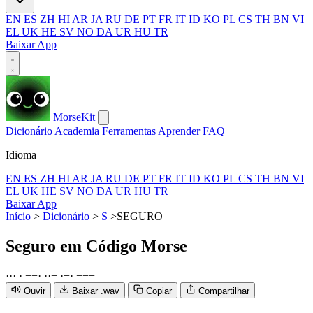
EN
ES
ZH
HI
AR
JA
RU
DE
PT
FR
IT
ID
KO
PL
CS
TH
BN
VI
EL
UK
HE
SV
NO
DA
UR
HU
TR
Baixar App
MorseKit
Dicionário
Academia
Ferramentas
Aprender
FAQ
Idioma
EN
ES
ZH
HI
AR
JA
RU
DE
PT
FR
IT
ID
KO
PL
CS
TH
BN
VI
EL
UK
HE
SV
NO
DA
UR
HU
TR
Baixar App
Início
>
Dicionário
>
S
>
SEGURO
Seguro
em Código Morse
·
·
·
·
−
−
·
·
·
−
·
−
·
−
−
−
Ouvir
Baixar .wav
Copiar
Compartilhar