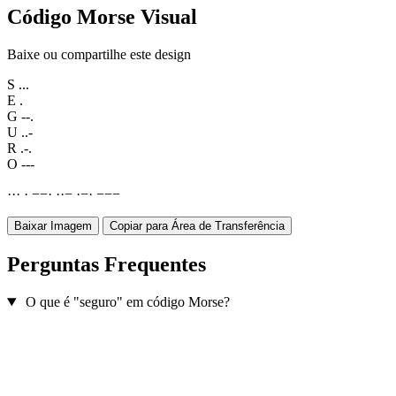
Código Morse Visual
Baixe ou compartilhe este design
S
...
E
.
G
--.
U
..-
R
.-.
O
---
·
·
·
·
−
−
·
·
·
−
·
−
·
−
−
−
Baixar Imagem
Copiar para Área de Transferência
Perguntas Frequentes
O que é "seguro" em código Morse?