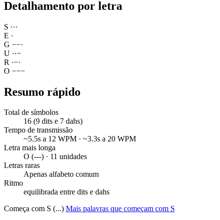
Detalhamento por letra
S
·
·
·
E
·
G
−
−
·
U
·
·
−
R
·
−
·
O
−
−
−
Resumo rápido
Total de símbolos
16 (9 dits e 7 dahs)
Tempo de transmissão
~5.5s a 12 WPM · ~3.3s a 20 WPM
Letra mais longa
O (---) · 11 unidades
Letras raras
Apenas alfabeto comum
Ritmo
equilibrada entre dits e dahs
Começa com S (...)
Mais palavras que começam com S