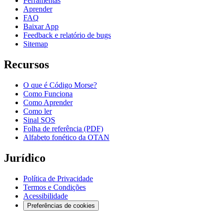
Ferramentas
Aprender
FAQ
Baixar App
Feedback e relatório de bugs
Sitemap
Recursos
O que é Código Morse?
Como Funciona
Como Aprender
Como ler
Sinal SOS
Folha de referência (PDF)
Alfabeto fonético da OTAN
Jurídico
Política de Privacidade
Termos e Condições
Acessibilidade
Preferências de cookies