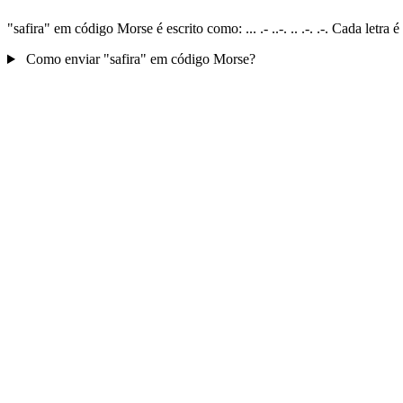
"safira" em código Morse é escrito como: ... .- ..-. .. .-. .-. Cada le
Como enviar "safira" em código Morse?