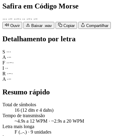
Safira
em Código Morse
·
·
·
·
−
·
·
−
·
·
·
·
−
·
·
−
Ouvir
Baixar .wav
Copiar
Compartilhar
Detalhamento por letra
S
·
·
·
A
·
−
F
·
·
−
·
I
·
·
R
·
−
·
A
·
−
Resumo rápido
Total de símbolos
16 (12 dits e 4 dahs)
Tempo de transmissão
~4.9s a 12 WPM · ~2.9s a 20 WPM
Letra mais longa
F (..-.) · 9 unidades