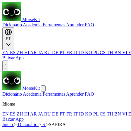
MorseKit
Dicionário
Academia
Ferramentas
Aprender
FAQ
PT
EN
ES
ZH
HI
AR
JA
RU
DE
PT
FR
IT
ID
KO
PL
CS
TH
BN
VI
Baixar App
MorseKit
Dicionário
Academia
Ferramentas
Aprender
FAQ
Idioma
EN
ES
ZH
HI
AR
JA
RU
DE
PT
FR
IT
ID
KO
PL
CS
TH
BN
VI
Baixar App
Início
>
Dicionário
>
S
>
SAFIRA