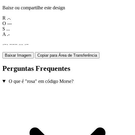
Baixe ou compartilhe este design
R
.-.
O
---
S
...
A
.-
·
−
·
−
−
−
·
·
·
·
−
Baixar Imagem
Copiar para Área de Transferência
Perguntas Frequentes
O que é "rosa" em código Morse?