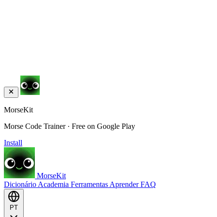
MorseKit
Morse Code Trainer · Free on Google Play
Install
MorseKit
Dicionário
Academia
Ferramentas
Aprender
FAQ
PT