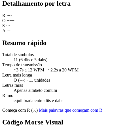
Detalhamento por letra
R
·
−
·
O
−
−
−
S
·
·
·
A
·
−
Resumo rápido
Total de símbolos
11 (6 dits e 5 dahs)
Tempo de transmissão
~3.7s a 12 WPM · ~2.2s a 20 WPM
Letra mais longa
O (---) · 11 unidades
Letras raras
Apenas alfabeto comum
Ritmo
equilibrada entre dits e dahs
Começa com R (.-.)
Mais palavras que começam com R
Código Morse Visual