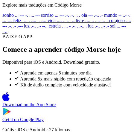
Explore mais traduções em Código Morse
sonho
... --- -. .... ---
sorriso
... --- .-. .-. .. .
ola
--- .-.. .-
mundo
-- ..- -.
-.. ---
feliz
..-. . .-.. .. --..
vida
...- .. -.. .-
livre
.-.. .. ...- .-. .
corajoso
-.-.
--- .-. .- .---
luz
.-.. ..- --..
estrela
. ... - .-. . .-.. .
lua
.-.. ..- .-
sol
... ---
.-..
BAIXE O APP
Comece a aprender código Morse hoje
Disponível para iOS e Android. Download gratuito.
Aprenda em apenas 5 minutos por dia
Aprenda 5x mais rápido com repetição espaçada
Kit de áudio completo com velocidade ajustável
Download on the
App Store
Get it on
Google Play
Grátis · iOS e Android · 27 idiomas