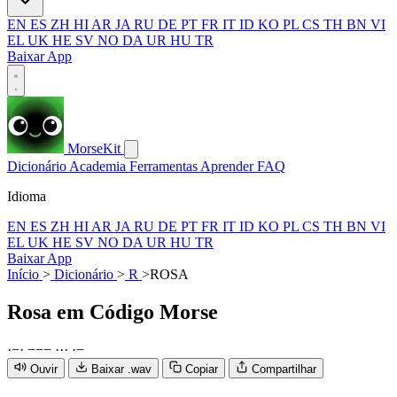
EN
ES
ZH
HI
AR
JA
RU
DE
PT
FR
IT
ID
KO
PL
CS
TH
BN
VI
EL
UK
HE
SV
NO
DA
UR
HU
TR
Baixar App
MorseKit
Dicionário
Academia
Ferramentas
Aprender
FAQ
Idioma
EN
ES
ZH
HI
AR
JA
RU
DE
PT
FR
IT
ID
KO
PL
CS
TH
BN
VI
EL
UK
HE
SV
NO
DA
UR
HU
TR
Baixar App
Início
>
Dicionário
>
R
>
ROSA
Rosa
em Código Morse
·
−
·
−
−
−
·
·
·
·
−
Ouvir
Baixar .wav
Copiar
Compartilhar