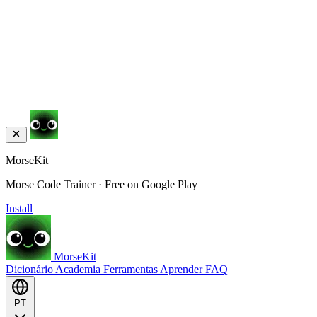
MorseKit
Morse Code Trainer · Free on Google Play
Install
MorseKit
Dicionário
Academia
Ferramentas
Aprender
FAQ
PT