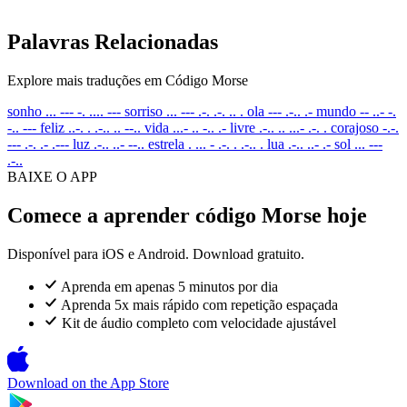
Palavras Relacionadas
Explore mais traduções em Código Morse
sonho
... --- -. .... ---
sorriso
... --- .-. .-. .. .
ola
--- .-.. .-
mundo
-- ..- -.
-.. ---
feliz
..-. . .-.. .. --..
vida
...- .. -.. .-
livre
.-.. .. ...- .-. .
corajoso
-.-.
--- .-. .- .---
luz
.-.. ..- --..
estrela
. ... - .-. . .-.. .
lua
.-.. ..- .-
sol
... ---
.-..
BAIXE O APP
Comece a aprender código Morse hoje
Disponível para iOS e Android. Download gratuito.
Aprenda em apenas 5 minutos por dia
Aprenda 5x mais rápido com repetição espaçada
Kit de áudio completo com velocidade ajustável
Download on the
App Store