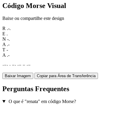
Código Morse Visual
Baixe ou compartilhe este design
R
.-.
E
.
N
-.
A
.-
T
-
A
.-
·
−
·
·
−
·
·
−
−
·
−
Baixar Imagem
Copiar para Área de Transferência
Perguntas Frequentes
O que é "renata" em código Morse?