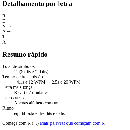
Detalhamento por letra
R
·
−
·
E
·
N
−
·
A
·
−
T
−
A
·
−
Resumo rápido
Total de símbolos
11 (6 dits e 5 dahs)
Tempo de transmissão
~4.1s a 12 WPM · ~2.5s a 20 WPM
Letra mais longa
R (.-.) · 7 unidades
Letras raras
Apenas alfabeto comum
Ritmo
equilibrada entre dits e dahs
Começa com R (.-.)
Mais palavras que começam com R