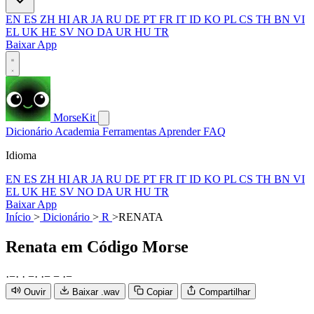
EN
ES
ZH
HI
AR
JA
RU
DE
PT
FR
IT
ID
KO
PL
CS
TH
BN
VI
EL
UK
HE
SV
NO
DA
UR
HU
TR
Baixar App
MorseKit
Dicionário
Academia
Ferramentas
Aprender
FAQ
Idioma
EN
ES
ZH
HI
AR
JA
RU
DE
PT
FR
IT
ID
KO
PL
CS
TH
BN
VI
EL
UK
HE
SV
NO
DA
UR
HU
TR
Baixar App
Início
>
Dicionário
>
R
>
RENATA
Renata
em Código Morse
·
−
·
·
−
·
·
−
−
·
−
Ouvir
Baixar .wav
Copiar
Compartilhar