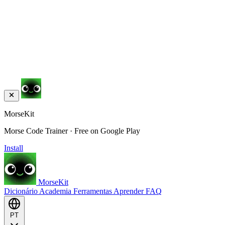
MorseKit
Morse Code Trainer · Free on Google Play
Install
MorseKit
Dicionário
Academia
Ferramentas
Aprender
FAQ
PT