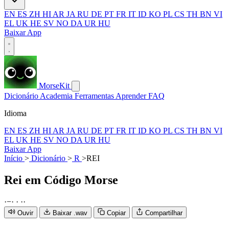
EN
ES
ZH
HI
AR
JA
RU
DE
PT
FR
IT
ID
KO
PL
CS
TH
BN
VI
EL
UK
HE
SV
NO
DA
UR
HU
Baixar App
MorseKit
Dicionário
Academia
Ferramentas
Aprender
FAQ
Idioma
EN
ES
ZH
HI
AR
JA
RU
DE
PT
FR
IT
ID
KO
PL
CS
TH
BN
VI
EL
UK
HE
SV
NO
DA
UR
HU
Baixar App
Início
>
Dicionário
>
R
>
REI
Rei
em Código Morse
·
−
·
·
·
·
Ouvir
Baixar .wav
Copiar
Compartilhar