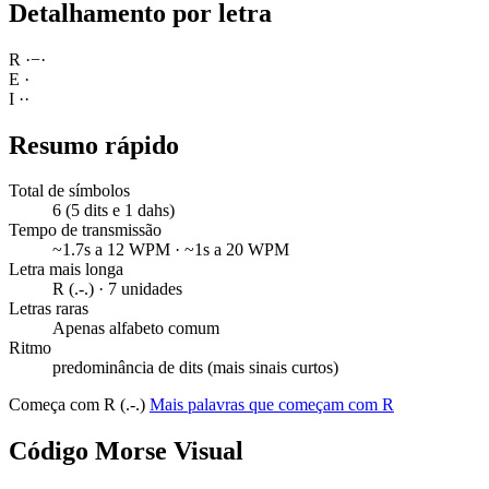
Detalhamento por letra
R
·
−
·
E
·
I
·
·
Resumo rápido
Total de símbolos
6 (5 dits e 1 dahs)
Tempo de transmissão
~1.7s a 12 WPM · ~1s a 20 WPM
Letra mais longa
R (.-.) · 7 unidades
Letras raras
Apenas alfabeto comum
Ritmo
predominância de dits (mais sinais curtos)
Começa com R (.-.)
Mais palavras que começam com R
Código Morse Visual