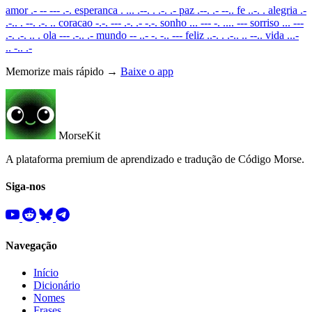
amor
.- -- --- .-.
esperanca
. ... .--. . .-. .-
paz
.--. .- --..
fe
..-. .
alegria
.-
.-.. . --. .-. ..
coracao
-.-. --- .-. .- -.-.
sonho
... --- -. .... ---
sorriso
... ---
.-. .-. .. .
ola
--- .-.. .-
mundo
-- ..- -. -.. ---
feliz
..-. . .-.. .. --..
vida
...-
.. -.. .-
Memorize mais rápido →
Baixe o app
MorseKit
A plataforma premium de aprendizado e tradução de Código Morse.
Siga-nos
Navegação
Início
Dicionário
Nomes
Frases