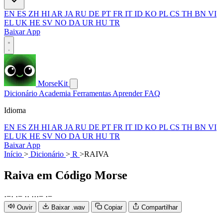
EN
ES
ZH
HI
AR
JA
RU
DE
PT
FR
IT
ID
KO
PL
CS
TH
BN
VI
EL
UK
HE
SV
NO
DA
UR
HU
TR
Baixar App
MorseKit
Dicionário
Academia
Ferramentas
Aprender
FAQ
Idioma
EN
ES
ZH
HI
AR
JA
RU
DE
PT
FR
IT
ID
KO
PL
CS
TH
BN
VI
EL
UK
HE
SV
NO
DA
UR
HU
TR
Baixar App
Início
>
Dicionário
>
R
>
RAIVA
Raiva
em Código Morse
·
−
·
·
−
·
·
·
·
·
−
·
−
Ouvir
Baixar .wav
Copiar
Compartilhar