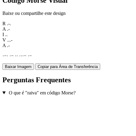
Código Morse Visual
Baixe ou compartilhe este design
R
.-.
A
.-
I
..
V
...-
A
.-
·
−
·
·
−
·
·
·
·
·
−
·
−
Baixar Imagem
Copiar para Área de Transferência
Perguntas Frequentes
O que é "raiva" em código Morse?