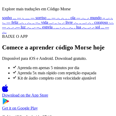
Explore mais traduções em Código Morse
sonho
... --- -. .... ---
sorriso
... --- .-. .-. .. .
ola
--- .-.. .-
mundo
-- ..- -.
-.. ---
feliz
..-. . .-.. .. --..
vida
...- .. -.. .-
livre
.-.. .. ...- .-. .
corajoso
-.-.
--- .-. .- .---
luz
.-.. ..- --..
estrela
. ... - .-. . .-.. .
lua
.-.. ..- .-
sol
... ---
.-..
BAIXE O APP
Comece a aprender código Morse hoje
Disponível para iOS e Android. Download gratuito.
Aprenda em apenas 5 minutos por dia
Aprenda 5x mais rápido com repetição espaçada
Kit de áudio completo com velocidade ajustável
Download on the
App Store
Get it on
Google Play