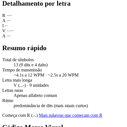
Detalhamento por letra
R
·
−
·
A
·
−
I
·
·
V
·
·
·
−
A
·
−
Resumo rápido
Total de símbolos
13 (9 dits e 4 dahs)
Tempo de transmissão
~4.1s a 12 WPM · ~2.5s a 20 WPM
Letra mais longa
V (...-) · 9 unidades
Letras raras
Apenas alfabeto comum
Ritmo
predominância de dits (mais sinais curtos)
Começa com R (.-.)
Mais palavras que começam com R