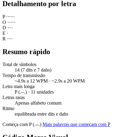
Detalhamento por letra
P
·
−
−
·
O
−
−
−
D
−
·
·
E
·
R
·
−
·
Resumo rápido
Total de símbolos
14 (7 dits e 7 dahs)
Tempo de transmissão
~4.9s a 12 WPM · ~2.9s a 20 WPM
Letra mais longa
P (.--.) · 11 unidades
Letras raras
Apenas alfabeto comum
Ritmo
equilibrada entre dits e dahs
Começa com P (.--.)
Mais palavras que começam com P