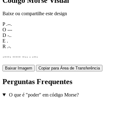
Código Morse Visual
Baixe ou compartilhe este design
P
.--.
O
---
D
-..
E
.
R
.-.
·
−
−
·
−
−
−
−
·
·
·
·
−
·
Baixar Imagem
Copiar para Área de Transferência
Perguntas Frequentes
O que é "poder" em código Morse?