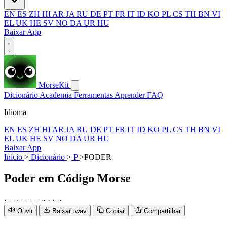
EN
ES
ZH
HI
AR
JA
RU
DE
PT
FR
IT
ID
KO
PL
CS
TH
BN
VI
EL
UK
HE
SV
NO
DA
UR
HU
Baixar App
MorseKit
Dicionário
Academia
Ferramentas
Aprender
FAQ
Idioma
EN
ES
ZH
HI
AR
JA
RU
DE
PT
FR
IT
ID
KO
PL
CS
TH
BN
VI
EL
UK
HE
SV
NO
DA
UR
HU
Baixar App
Início
>
Dicionário
>
P
>
PODER
Poder
em Código Morse
·
−
−
·
−
−
−
−
·
·
·
·
−
·
Ouvir
Baixar .wav
Copiar
Compartilhar