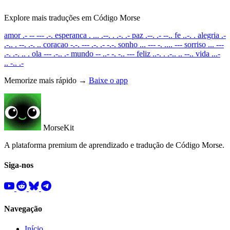
Explore mais traduções em Código Morse
amor
.- -- --- .-.
esperanca
. ... .--. . .-. .-
paz
.--. .- --..
fe
..-. .
alegria
.-
.-.. . --. .-. ..
coracao
-.-. --- .-. .- -.-.
sonho
... --- -. .... ---
sorriso
... ---
.-. .-. .. .
ola
--- .-.. .-
mundo
-- ..- -. -.. ---
feliz
..-. . .-.. .. --..
vida
...-
.. -.. .-
Memorize mais rápido →
Baixe o app
MorseKit
A plataforma premium de aprendizado e tradução de Código Morse.
Siga-nos
Navegação
Início