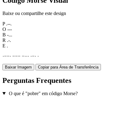
Código Morse Visual
Baixe ou compartilhe este design
P
.--.
O
---
B
-...
R
.-.
E
.
·
−
−
·
−
−
−
−
·
·
·
·
−
·
·
Baixar Imagem
Copiar para Área de Transferência
Perguntas Frequentes
O que é "pobre" em código Morse?