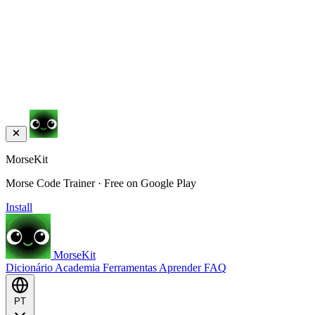
MorseKit
Morse Code Trainer · Free on Google Play
Install
MorseKit
Dicionário
Academia
Ferramentas
Aprender
FAQ
PT