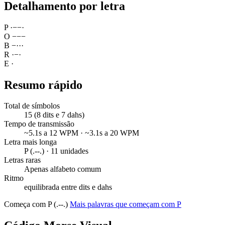
Detalhamento por letra
P
·
−
−
·
O
−
−
−
B
−
·
·
·
R
·
−
·
E
·
Resumo rápido
Total de símbolos
15 (8 dits e 7 dahs)
Tempo de transmissão
~5.1s a 12 WPM · ~3.1s a 20 WPM
Letra mais longa
P (.--.) · 11 unidades
Letras raras
Apenas alfabeto comum
Ritmo
equilibrada entre dits e dahs
Começa com P (.--.)
Mais palavras que começam com P