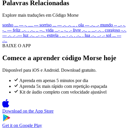
Palavras Relacionadas
Explore mais traduções em Código Morse
sonho
... --- -. .... ---
sorriso
... --- .-. .-. .. .
ola
--- .-.. .-
mundo
-- ..- -.
-.. ---
feliz
..-. . .-.. .. --..
vida
...- .. -.. .-
livre
.-.. .. ...- .-. .
corajoso
-.-.
--- .-. .- .---
luz
.-.. ..- --..
estrela
. ... - .-. . .-.. .
lua
.-.. ..- .-
sol
... ---
.-..
BAIXE O APP
Comece a aprender código Morse hoje
Disponível para iOS e Android. Download gratuito.
Aprenda em apenas 5 minutos por dia
Aprenda 5x mais rápido com repetição espaçada
Kit de áudio completo com velocidade ajustável
Download on the
App Store
Get it on
Google Play