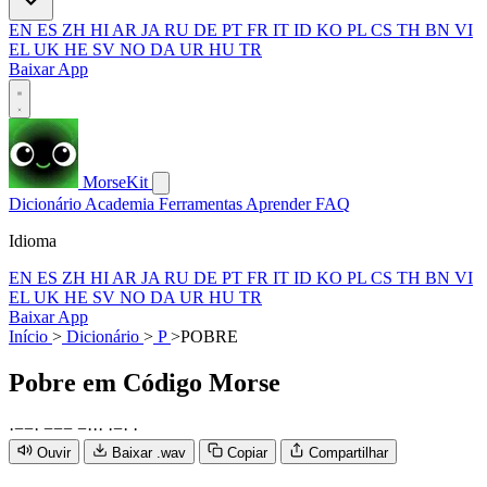
EN
ES
ZH
HI
AR
JA
RU
DE
PT
FR
IT
ID
KO
PL
CS
TH
BN
VI
EL
UK
HE
SV
NO
DA
UR
HU
TR
Baixar App
MorseKit
Dicionário
Academia
Ferramentas
Aprender
FAQ
Idioma
EN
ES
ZH
HI
AR
JA
RU
DE
PT
FR
IT
ID
KO
PL
CS
TH
BN
VI
EL
UK
HE
SV
NO
DA
UR
HU
TR
Baixar App
Início
>
Dicionário
>
P
>
POBRE
Pobre
em Código Morse
·
−
−
·
−
−
−
−
·
·
·
·
−
·
·
Ouvir
Baixar .wav
Copiar
Compartilhar