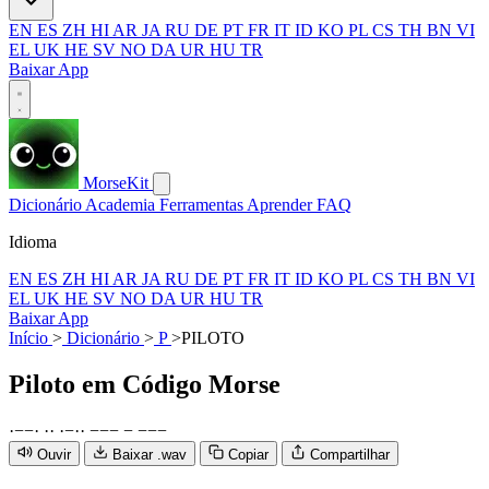
EN
ES
ZH
HI
AR
JA
RU
DE
PT
FR
IT
ID
KO
PL
CS
TH
BN
VI
EL
UK
HE
SV
NO
DA
UR
HU
TR
Baixar App
MorseKit
Dicionário
Academia
Ferramentas
Aprender
FAQ
Idioma
EN
ES
ZH
HI
AR
JA
RU
DE
PT
FR
IT
ID
KO
PL
CS
TH
BN
VI
EL
UK
HE
SV
NO
DA
UR
HU
TR
Baixar App
Início
>
Dicionário
>
P
>
PILOTO
Piloto
em Código Morse
·
−
−
·
·
·
·
−
·
·
−
−
−
−
−
−
−
Ouvir
Baixar .wav
Copiar
Compartilhar