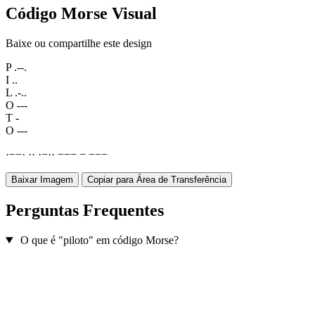
Código Morse Visual
Baixe ou compartilhe este design
P
.--.
I
..
L
.-..
O
---
T
-
O
---
·
−
−
·
·
·
·
−
·
·
−
−
−
−
−
−
−
Baixar Imagem
Copiar para Área de Transferência
Perguntas Frequentes
O que é "piloto" em código Morse?