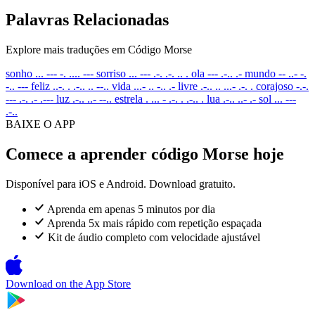
Palavras Relacionadas
Explore mais traduções em Código Morse
sonho
... --- -. .... ---
sorriso
... --- .-. .-. .. .
ola
--- .-.. .-
mundo
-- ..- -.
-.. ---
feliz
..-. . .-.. .. --..
vida
...- .. -.. .-
livre
.-.. .. ...- .-. .
corajoso
-.-.
--- .-. .- .---
luz
.-.. ..- --..
estrela
. ... - .-. . .-.. .
lua
.-.. ..- .-
sol
... ---
.-..
BAIXE O APP
Comece a aprender código Morse hoje
Disponível para iOS e Android. Download gratuito.
Aprenda em apenas 5 minutos por dia
Aprenda 5x mais rápido com repetição espaçada
Kit de áudio completo com velocidade ajustável
Download on the
App Store