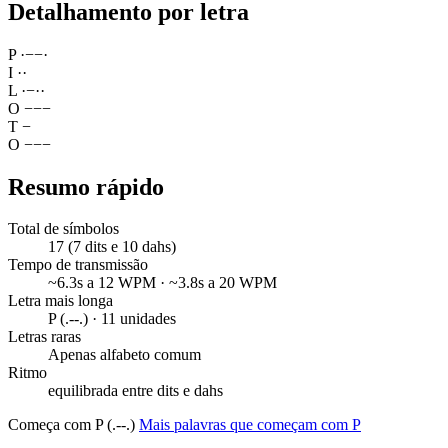
Detalhamento por letra
P
·
−
−
·
I
·
·
L
·
−
·
·
O
−
−
−
T
−
O
−
−
−
Resumo rápido
Total de símbolos
17 (7 dits e 10 dahs)
Tempo de transmissão
~6.3s a 12 WPM · ~3.8s a 20 WPM
Letra mais longa
P (.--.) · 11 unidades
Letras raras
Apenas alfabeto comum
Ritmo
equilibrada entre dits e dahs
Começa com P (.--.)
Mais palavras que começam com P