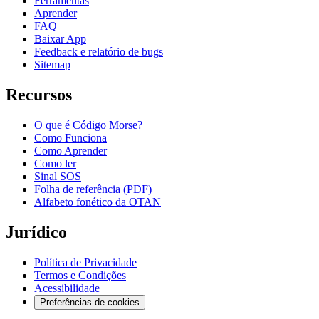
Ferramentas
Aprender
FAQ
Baixar App
Feedback e relatório de bugs
Sitemap
Recursos
O que é Código Morse?
Como Funciona
Como Aprender
Como ler
Sinal SOS
Folha de referência (PDF)
Alfabeto fonético da OTAN
Jurídico
Política de Privacidade
Termos e Condições
Acessibilidade
Preferências de cookies