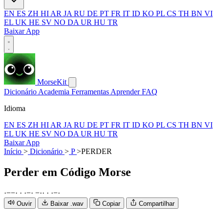
EN
ES
ZH
HI
AR
JA
RU
DE
PT
FR
IT
ID
KO
PL
CS
TH
BN
VI
EL
UK
HE
SV
NO
DA
UR
HU
TR
Baixar App
MorseKit
Dicionário
Academia
Ferramentas
Aprender
FAQ
Idioma
EN
ES
ZH
HI
AR
JA
RU
DE
PT
FR
IT
ID
KO
PL
CS
TH
BN
VI
EL
UK
HE
SV
NO
DA
UR
HU
TR
Baixar App
Início
>
Dicionário
>
P
>
PERDER
Perder
em Código Morse
·
−
−
·
·
·
−
·
−
·
·
·
·
−
·
Ouvir
Baixar .wav
Copiar
Compartilhar