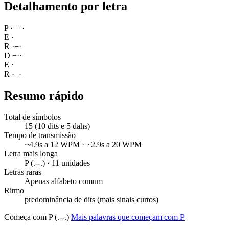
Detalhamento por letra
P
·
−
−
·
E
·
R
·
−
·
D
−
·
·
E
·
R
·
−
·
Resumo rápido
Total de símbolos
15 (10 dits e 5 dahs)
Tempo de transmissão
~4.9s a 12 WPM · ~2.9s a 20 WPM
Letra mais longa
P (.--.) · 11 unidades
Letras raras
Apenas alfabeto comum
Ritmo
predominância de dits (mais sinais curtos)
Começa com P (.--.)
Mais palavras que começam com P