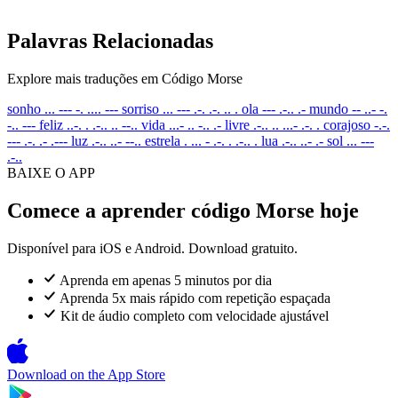
Palavras Relacionadas
Explore mais traduções em Código Morse
sonho
... --- -. .... ---
sorriso
... --- .-. .-. .. .
ola
--- .-.. .-
mundo
-- ..- -.
-.. ---
feliz
..-. . .-.. .. --..
vida
...- .. -.. .-
livre
.-.. .. ...- .-. .
corajoso
-.-.
--- .-. .- .---
luz
.-.. ..- --..
estrela
. ... - .-. . .-.. .
lua
.-.. ..- .-
sol
... ---
.-..
BAIXE O APP
Comece a aprender código Morse hoje
Disponível para iOS e Android. Download gratuito.
Aprenda em apenas 5 minutos por dia
Aprenda 5x mais rápido com repetição espaçada
Kit de áudio completo com velocidade ajustável
Download on the
App Store