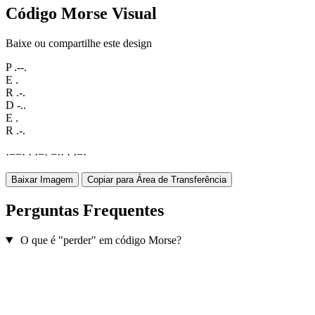
Código Morse Visual
Baixe ou compartilhe este design
P
.--.
E
.
R
.-.
D
-..
E
.
R
.-.
·
−
−
·
·
·
−
·
−
·
·
·
·
−
·
Baixar Imagem
Copiar para Área de Transferência
Perguntas Frequentes
O que é "perder" em código Morse?