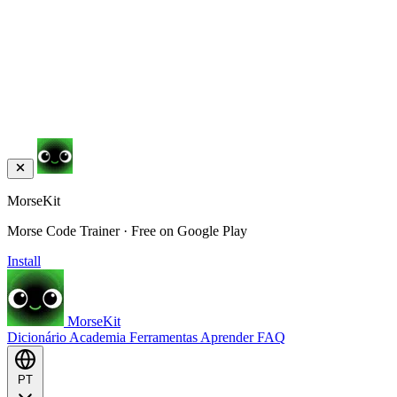
MorseKit
Morse Code Trainer · Free on Google Play
Install
MorseKit
Dicionário
Academia
Ferramentas
Aprender
FAQ
PT