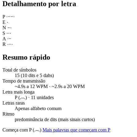
Detalhamento por letra
P
·
−
−
·
E
·
N
−
·
S
·
·
·
A
·
−
R
·
−
·
Resumo rápido
Total de símbolos
15 (10 dits e 5 dahs)
Tempo de transmissão
~4.9s a 12 WPM · ~2.9s a 20 WPM
Letra mais longa
P (.--.) · 11 unidades
Letras raras
Apenas alfabeto comum
Ritmo
predominância de dits (mais sinais curtos)
Começa com P (.--.)
Mais palavras que começam com P