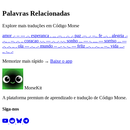
Palavras Relacionadas
Explore mais traduções em Código Morse
amor
.- -- --- .-.
esperanca
. ... .--. . .-. .-
paz
.--. .- --..
fe
..-. .
alegria
.-
.-.. . --. .-. ..
coracao
-.-. --- .-. .- -.-.
sonho
... --- -. .... ---
sorriso
... ---
.-. .-. .. .
ola
--- .-.. .-
mundo
-- ..- -. -.. ---
feliz
..-. . .-.. .. --..
vida
...-
.. -.. .-
Memorize mais rápido →
Baixe o app
MorseKit
A plataforma premium de aprendizado e tradução de Código Morse.
Siga-nos