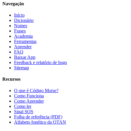
Navegação
Início
Dicionário
Nomes
Frases
Academia
Ferramentas
Aprender
FAQ
Baixar App
Feedback e relatório de bugs
Sitemap
Recursos
O que é Código Morse?
Como Funciona
Como Aprender
Como ler
Sinal SOS
Folha de referência (PDF)
Alfabeto fonético da OTAN