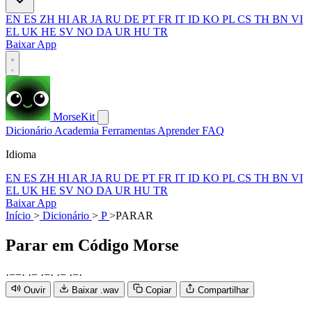
EN
ES
ZH
HI
AR
JA
RU
DE
PT
FR
IT
ID
KO
PL
CS
TH
BN
VI
EL
UK
HE
SV
NO
DA
UR
HU
TR
Baixar App
MorseKit
Dicionário
Academia
Ferramentas
Aprender
FAQ
Idioma
EN
ES
ZH
HI
AR
JA
RU
DE
PT
FR
IT
ID
KO
PL
CS
TH
BN
VI
EL
UK
HE
SV
NO
DA
UR
HU
TR
Baixar App
Início
>
Dicionário
>
P
>
PARAR
Parar
em Código Morse
·
−
−
·
·
−
·
−
·
·
−
·
−
·
Ouvir
Baixar .wav
Copiar
Compartilhar