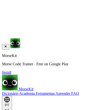
MorseKit
Morse Code Trainer · Free on Google Play
Install
MorseKit
Dicionário
Academia
Ferramentas
Aprender
FAQ
PT