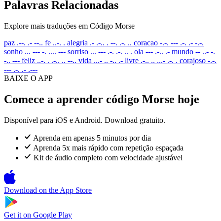
Palavras Relacionadas
Explore mais traduções em Código Morse
paz
.--. .- --..
fe
..-. .
alegria
.- .-.. . --. .-. ..
coracao
-.-. --- .-. .- -.-.
sonho
... --- -. .... ---
sorriso
... --- .-. .-. .. .
ola
--- .-.. .-
mundo
-- ..- -.
-.. ---
feliz
..-. . .-.. .. --..
vida
...- .. -.. .-
livre
.-.. .. ...- .-. .
corajoso
-.-.
--- .-. .- .---
BAIXE O APP
Comece a aprender código Morse hoje
Disponível para iOS e Android. Download gratuito.
Aprenda em apenas 5 minutos por dia
Aprenda 5x mais rápido com repetição espaçada
Kit de áudio completo com velocidade ajustável
Download on the
App Store
Get it on
Google Play