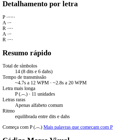
Detalhamento por letra
P
·
−
−
·
A
·
−
R
·
−
·
A
·
−
R
·
−
·
Resumo rápido
Total de símbolos
14 (8 dits e 6 dahs)
Tempo de transmissão
~4.7s a 12 WPM · ~2.8s a 20 WPM
Letra mais longa
P (.--.) · 11 unidades
Letras raras
Apenas alfabeto comum
Ritmo
equilibrada entre dits e dahs
Começa com P (.--.)
Mais palavras que começam com P