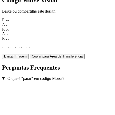
Código Morse Visual
Baixe ou compartilhe este design
P
.--.
A
.-
R
.-.
A
.-
R
.-.
·
−
−
·
·
−
·
−
·
·
−
·
−
·
Baixar Imagem
Copiar para Área de Transferência
Perguntas Frequentes
O que é "parar" em código Morse?