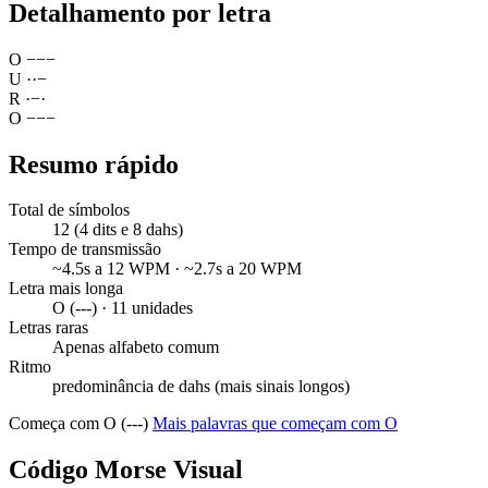
Detalhamento por letra
O
−
−
−
U
·
·
−
R
·
−
·
O
−
−
−
Resumo rápido
Total de símbolos
12 (4 dits e 8 dahs)
Tempo de transmissão
~4.5s a 12 WPM · ~2.7s a 20 WPM
Letra mais longa
O (---) · 11 unidades
Letras raras
Apenas alfabeto comum
Ritmo
predominância de dahs (mais sinais longos)
Começa com O (---)
Mais palavras que começam com O
Código Morse Visual