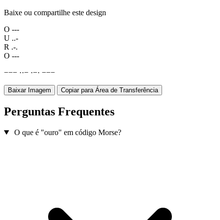
Baixe ou compartilhe este design
O
---
U
..-
R
.-.
O
---
−
−
−
·
·
−
·
−
·
−
−
−
Baixar Imagem
Copiar para Área de Transferência
Perguntas Frequentes
O que é "ouro" em código Morse?