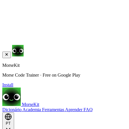
MorseKit
Morse Code Trainer · Free on Google Play
Install
MorseKit
Dicionário
Academia
Ferramentas
Aprender
FAQ
PT