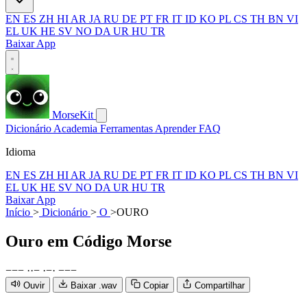
EN
ES
ZH
HI
AR
JA
RU
DE
PT
FR
IT
ID
KO
PL
CS
TH
BN
VI
EL
UK
HE
SV
NO
DA
UR
HU
TR
Baixar App
MorseKit
Dicionário
Academia
Ferramentas
Aprender
FAQ
Idioma
EN
ES
ZH
HI
AR
JA
RU
DE
PT
FR
IT
ID
KO
PL
CS
TH
BN
VI
EL
UK
HE
SV
NO
DA
UR
HU
TR
Baixar App
Início
>
Dicionário
>
O
>
OURO
Ouro
em Código Morse
−
−
−
·
·
−
·
−
·
−
−
−
Ouvir
Baixar .wav
Copiar
Compartilhar