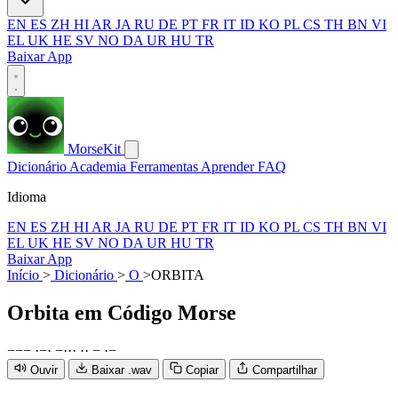
EN
ES
ZH
HI
AR
JA
RU
DE
PT
FR
IT
ID
KO
PL
CS
TH
BN
VI
EL
UK
HE
SV
NO
DA
UR
HU
TR
Baixar App
MorseKit
Dicionário
Academia
Ferramentas
Aprender
FAQ
Idioma
EN
ES
ZH
HI
AR
JA
RU
DE
PT
FR
IT
ID
KO
PL
CS
TH
BN
VI
EL
UK
HE
SV
NO
DA
UR
HU
TR
Baixar App
Início
>
Dicionário
>
O
>
ORBITA
Orbita
em Código Morse
−
−
−
·
−
·
−
·
·
·
·
·
−
·
−
Ouvir
Baixar .wav
Copiar
Compartilhar