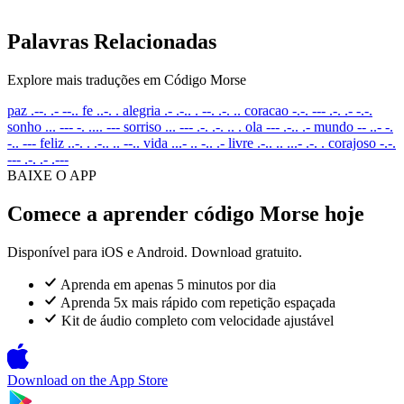
Palavras Relacionadas
Explore mais traduções em Código Morse
paz
.--. .- --..
fe
..-. .
alegria
.- .-.. . --. .-. ..
coracao
-.-. --- .-. .- -.-.
sonho
... --- -. .... ---
sorriso
... --- .-. .-. .. .
ola
--- .-.. .-
mundo
-- ..- -.
-.. ---
feliz
..-. . .-.. .. --..
vida
...- .. -.. .-
livre
.-.. .. ...- .-. .
corajoso
-.-.
--- .-. .- .---
BAIXE O APP
Comece a aprender código Morse hoje
Disponível para iOS e Android. Download gratuito.
Aprenda em apenas 5 minutos por dia
Aprenda 5x mais rápido com repetição espaçada
Kit de áudio completo com velocidade ajustável
Download on the
App Store