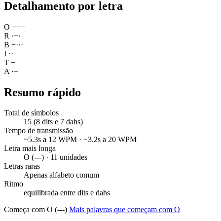
Detalhamento por letra
O
−
−
−
R
·
−
·
B
−
·
·
·
I
·
·
T
−
A
·
−
Resumo rápido
Total de símbolos
15 (8 dits e 7 dahs)
Tempo de transmissão
~5.3s a 12 WPM · ~3.2s a 20 WPM
Letra mais longa
O (---) · 11 unidades
Letras raras
Apenas alfabeto comum
Ritmo
equilibrada entre dits e dahs
Começa com O (---)
Mais palavras que começam com O