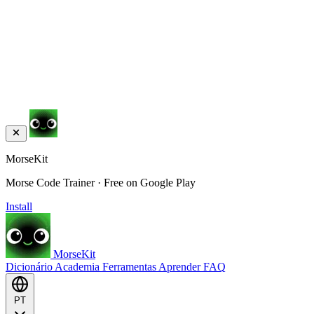
MorseKit
Morse Code Trainer · Free on Google Play
Install
MorseKit
Dicionário
Academia
Ferramentas
Aprender
FAQ
PT