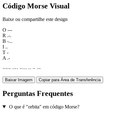
Código Morse Visual
Baixe ou compartilhe este design
O
---
R
.-.
B
-...
I
..
T
-
A
.-
−
−
−
·
−
·
−
·
·
·
·
·
−
·
−
Baixar Imagem
Copiar para Área de Transferência
Perguntas Frequentes
O que é "orbita" em código Morse?