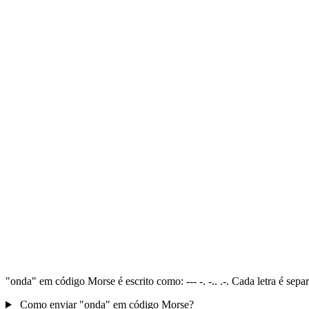
"onda" em código Morse é escrito como: --- -. -.. .-. Cada letra é se
Como enviar "onda" em código Morse?