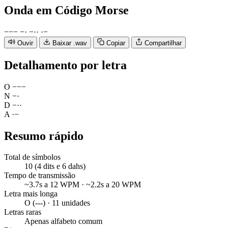
Onda
em Código Morse
−
−
−
−
·
−
·
·
·
−
Ouvir
Baixar .wav
Copiar
Compartilhar
Detalhamento por letra
O
−
−
−
N
−
·
D
−
·
·
A
·
−
Resumo rápido
Total de símbolos
10 (4 dits e 6 dahs)
Tempo de transmissão
~3.7s a 12 WPM · ~2.2s a 20 WPM
Letra mais longa
O (---) · 11 unidades
Letras raras
Apenas alfabeto comum