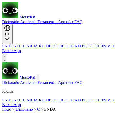
MorseKit
Dicionário
Academia
Ferramentas
Aprender
FAQ
PT
EN
ES
ZH
HI
AR
JA
RU
DE
PT
FR
IT
ID
KO
PL
CS
TH
BN
VI
Baixar App
MorseKit
Dicionário
Academia
Ferramentas
Aprender
FAQ
Idioma
EN
ES
ZH
HI
AR
JA
RU
DE
PT
FR
IT
ID
KO
PL
CS
TH
BN
VI
Baixar App
Início
>
Dicionário
>
O
>
ONDA