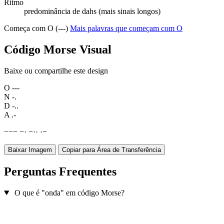
Ritmo
predominância de dahs (mais sinais longos)
Começa com O (---)
Mais palavras que começam com O
Código Morse Visual
Baixe ou compartilhe este design
O
---
N
-.
D
-..
A
.-
−
−
−
−
·
−
·
·
·
−
Baixar Imagem
Copiar para Área de Transferência
Perguntas Frequentes
O que é "onda" em código Morse?