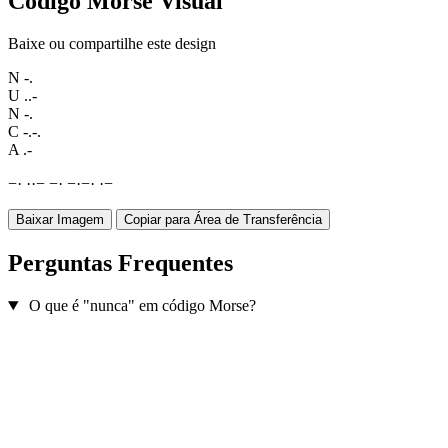
Código Morse Visual
Baixe ou compartilhe este design
N
-.
U
..-
N
-.
C
-.-.
A
.-
−
·
·
·
−
−
·
−
·
−
·
·
−
Baixar Imagem
Copiar para Área de Transferência
Perguntas Frequentes
O que é "nunca" em código Morse?