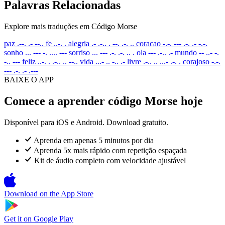
Palavras Relacionadas
Explore mais traduções em Código Morse
paz
.--. .- --..
fe
..-. .
alegria
.- .-.. . --. .-. ..
coracao
-.-. --- .-. .- -.-.
sonho
... --- -. .... ---
sorriso
... --- .-. .-. .. .
ola
--- .-.. .-
mundo
-- ..- -.
-.. ---
feliz
..-. . .-.. .. --..
vida
...- .. -.. .-
livre
.-.. .. ...- .-. .
corajoso
-.-.
--- .-. .- .---
BAIXE O APP
Comece a aprender código Morse hoje
Disponível para iOS e Android. Download gratuito.
Aprenda em apenas 5 minutos por dia
Aprenda 5x mais rápido com repetição espaçada
Kit de áudio completo com velocidade ajustável
Download on the
App Store
Get it on
Google Play