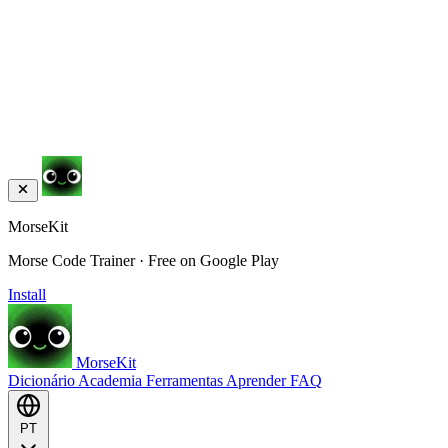
MorseKit
Morse Code Trainer · Free on Google Play
Install
MorseKit
Dicionário
Academia
Ferramentas
Aprender
FAQ
PT