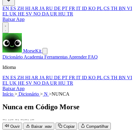
EN
ES
ZH
HI
AR
JA
RU
DE
PT
FR
IT
ID
KO
PL
CS
TH
BN
VI
EL
UK
HE
SV
NO
DA
UR
HU
TR
Baixar App
MorseKit
Dicionário
Academia
Ferramentas
Aprender
FAQ
Idioma
EN
ES
ZH
HI
AR
JA
RU
DE
PT
FR
IT
ID
KO
PL
CS
TH
BN
VI
EL
UK
HE
SV
NO
DA
UR
HU
TR
Baixar App
Início
>
Dicionário
>
N
>
NUNCA
Nunca
em Código Morse
−
·
·
·
−
−
·
−
·
−
·
·
−
Ouvir
Baixar .wav
Copiar
Compartilhar