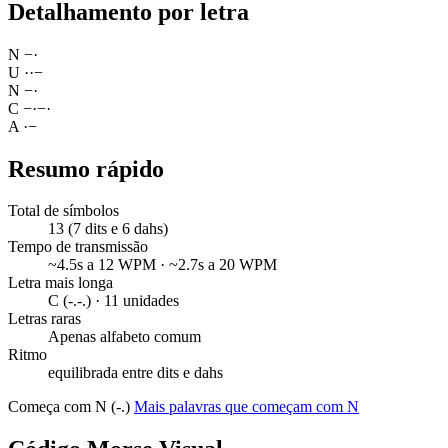
Detalhamento por letra
N
−
·
U
·
·
−
N
−
·
C
−
·
−
·
A
·
−
Resumo rápido
Total de símbolos
13 (7 dits e 6 dahs)
Tempo de transmissão
~4.5s a 12 WPM · ~2.7s a 20 WPM
Letra mais longa
C (-.-.) · 11 unidades
Letras raras
Apenas alfabeto comum
Ritmo
equilibrada entre dits e dahs
Começa com N (-.)
Mais palavras que começam com N