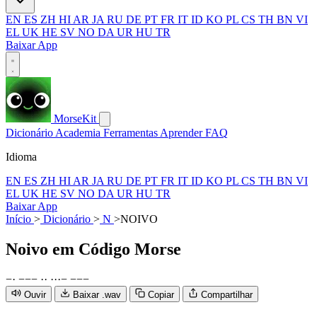
EN
ES
ZH
HI
AR
JA
RU
DE
PT
FR
IT
ID
KO
PL
CS
TH
BN
VI
EL
UK
HE
SV
NO
DA
UR
HU
TR
Baixar App
MorseKit
Dicionário
Academia
Ferramentas
Aprender
FAQ
Idioma
EN
ES
ZH
HI
AR
JA
RU
DE
PT
FR
IT
ID
KO
PL
CS
TH
BN
VI
EL
UK
HE
SV
NO
DA
UR
HU
TR
Baixar App
Início
>
Dicionário
>
N
>
NOIVO
Noivo
em Código Morse
−
·
−
−
−
·
·
·
·
·
−
−
−
−
Ouvir
Baixar .wav
Copiar
Compartilhar