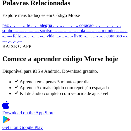
Palavras Relacionadas
Explore mais traduções em Código Morse
paz
.--. .- --..
fe
..-. .
alegria
.- .-.. . --. .-. ..
coracao
-.-. --- .-. .- -.-.
sonho
... --- -. .... ---
sorriso
... --- .-. .-. .. .
ola
--- .-.. .-
mundo
-- ..- -.
-.. ---
feliz
..-. . .-.. .. --..
vida
...- .. -.. .-
livre
.-.. .. ...- .-. .
corajoso
-.-.
--- .-. .- .---
BAIXE O APP
Comece a aprender código Morse hoje
Disponível para iOS e Android. Download gratuito.
Aprenda em apenas 5 minutos por dia
Aprenda 5x mais rápido com repetição espaçada
Kit de áudio completo com velocidade ajustável
Download on the
App Store
Get it on
Google Play