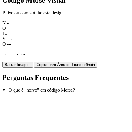
Código Morse Visual
Baixe ou compartilhe este design
N
-.
O
---
I
..
V
...-
O
---
−
·
−
−
−
·
·
·
·
·
−
−
−
−
Baixar Imagem
Copiar para Área de Transferência
Perguntas Frequentes
O que é "noivo" em código Morse?