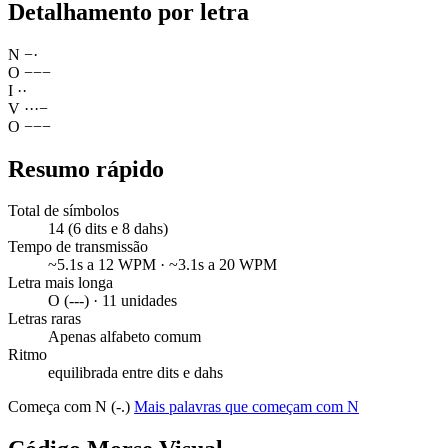
Detalhamento por letra
N
−
·
O
−
−
−
I
·
·
V
·
·
·
−
O
−
−
−
Resumo rápido
Total de símbolos
14 (6 dits e 8 dahs)
Tempo de transmissão
~5.1s a 12 WPM · ~3.1s a 20 WPM
Letra mais longa
O (---) · 11 unidades
Letras raras
Apenas alfabeto comum
Ritmo
equilibrada entre dits e dahs
Começa com N (-.)
Mais palavras que começam com N