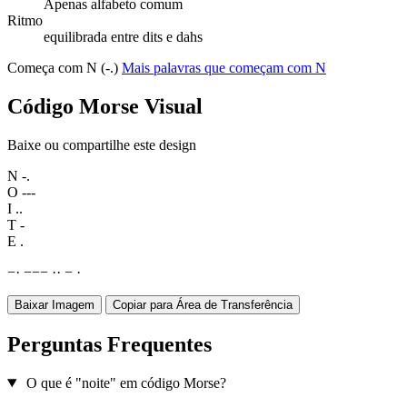
Apenas alfabeto comum
Ritmo
equilibrada entre dits e dahs
Começa com N (-.)
Mais palavras que começam com N
Código Morse Visual
Baixe ou compartilhe este design
N
-.
O
---
I
..
T
-
E
.
−
·
−
−
−
·
·
−
·
Baixar Imagem
Copiar para Área de Transferência
Perguntas Frequentes
O que é "noite" em código Morse?