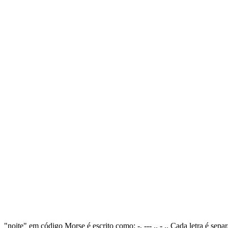
"noite" em código Morse é escrito como: -. --- .. - .. Cada letra é se