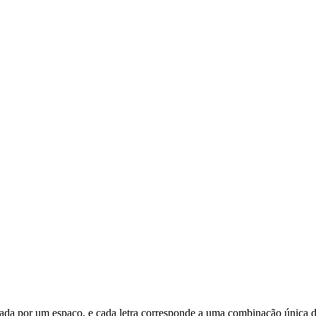
parada por um espaço, e cada letra corresponde a uma combinação única d