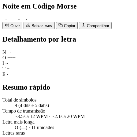
Noite
em Código Morse
−
·
−
−
−
·
·
−
·
Ouvir
Baixar .wav
Copiar
Compartilhar
Detalhamento por letra
N
−
·
O
−
−
−
I
·
·
T
−
E
·
Resumo rápido
Total de símbolos
9 (4 dits e 5 dahs)
Tempo de transmissão
~3.5s a 12 WPM · ~2.1s a 20 WPM
Letra mais longa
O (---) · 11 unidades
Letras raras