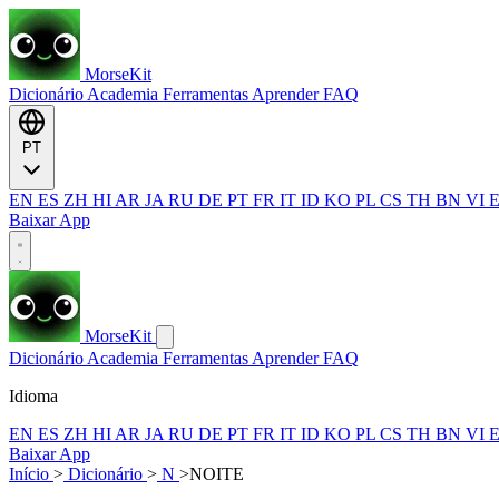
MorseKit
Dicionário
Academia
Ferramentas
Aprender
FAQ
PT
EN
ES
ZH
HI
AR
JA
RU
DE
PT
FR
IT
ID
KO
PL
CS
TH
BN
VI
Baixar App
MorseKit
Dicionário
Academia
Ferramentas
Aprender
FAQ
Idioma
EN
ES
ZH
HI
AR
JA
RU
DE
PT
FR
IT
ID
KO
PL
CS
TH
BN
VI
Baixar App
Início
>
Dicionário
>
N
>
NOITE