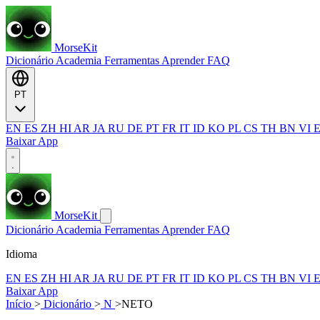
MorseKit
Dicionário
Academia
Ferramentas
Aprender
FAQ
PT
EN
ES
ZH
HI
AR
JA
RU
DE
PT
FR
IT
ID
KO
PL
CS
TH
BN
VI
Baixar App
MorseKit
Dicionário
Academia
Ferramentas
Aprender
FAQ
Idioma
EN
ES
ZH
HI
AR
JA
RU
DE
PT
FR
IT
ID
KO
PL
CS
TH
BN
VI
Baixar App
Início
>
Dicionário
>
N
>
NETO