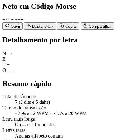
Neto
em Código Morse
−
·
·
−
−
−
−
Ouvir
Baixar .wav
Copiar
Compartilhar
Detalhamento por letra
N
−
·
E
·
T
−
O
−
−
−
Resumo rápido
Total de símbolos
7 (2 dits e 5 dahs)
Tempo de transmissão
~2.9s a 12 WPM · ~1.7s a 20 WPM
Letra mais longa
O (---) · 11 unidades
Letras raras
Apenas alfabeto comum