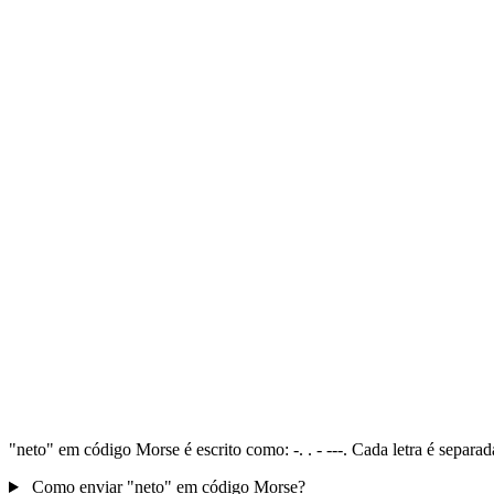
"neto" em código Morse é escrito como: -. . - ---. Cada letra é separ
Como enviar "neto" em código Morse?