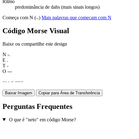
Ritmo
predominância de dahs (mais sinais longos)
Começa com N (-.)
Mais palavras que começam com N
Código Morse Visual
Baixe ou compartilhe este design
N
-.
E
.
T
-
O
---
−
·
·
−
−
−
−
Baixar Imagem
Copiar para Área de Transferência
Perguntas Frequentes
O que é "neto" em código Morse?