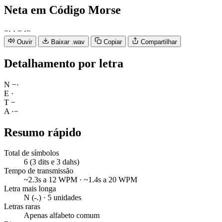
Neta
em Código Morse
−
·
·
−
·
−
Ouvir
Baixar .wav
Copiar
Compartilhar
Detalhamento por letra
N
−
·
E
·
T
−
A
·
−
Resumo rápido
Total de símbolos
6 (3 dits e 3 dahs)
Tempo de transmissão
~2.3s a 12 WPM · ~1.4s a 20 WPM
Letra mais longa
N (-.) · 5 unidades
Letras raras
Apenas alfabeto comum