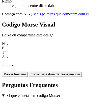
Ritmo
equilibrada entre dits e dahs
Começa com N (-.)
Mais palavras que começam com N
Código Morse Visual
Baixe ou compartilhe este design
N
-.
E
.
T
-
A
.-
−
·
·
−
·
−
Baixar Imagem
Copiar para Área de Transferência
Perguntas Frequentes
O que é "neta" em código Morse?