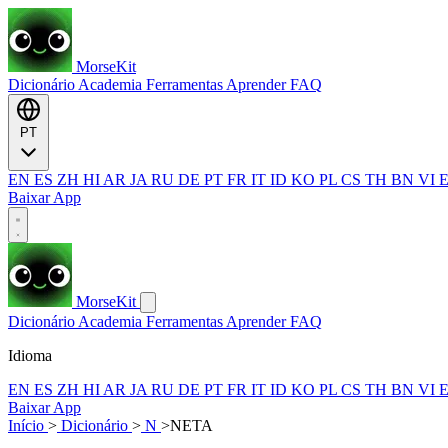
MorseKit
Dicionário
Academia
Ferramentas
Aprender
FAQ
PT
EN
ES
ZH
HI
AR
JA
RU
DE
PT
FR
IT
ID
KO
PL
CS
TH
BN
VI
Baixar App
MorseKit
Dicionário
Academia
Ferramentas
Aprender
FAQ
Idioma
EN
ES
ZH
HI
AR
JA
RU
DE
PT
FR
IT
ID
KO
PL
CS
TH
BN
VI
Baixar App
Início
>
Dicionário
>
N
>
NETA