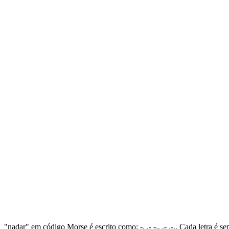
"nadar" em código Morse é escrito como: -. .- -.. .- .-.. Cada letra é