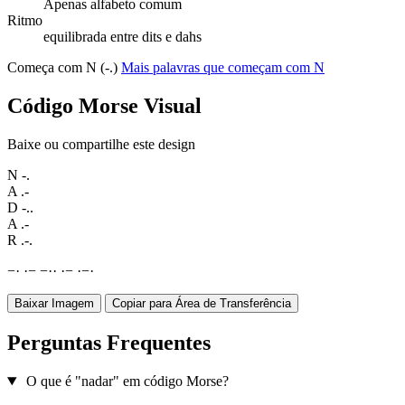
Apenas alfabeto comum
Ritmo
equilibrada entre dits e dahs
Começa com N (-.)
Mais palavras que começam com N
Código Morse Visual
Baixe ou compartilhe este design
N
-.
A
.-
D
-..
A
.-
R
.-.
−
·
·
−
−
·
·
·
−
·
−
·
Baixar Imagem
Copiar para Área de Transferência
Perguntas Frequentes
O que é "nadar" em código Morse?