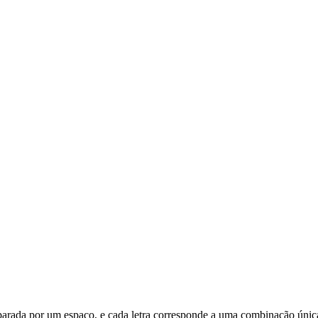
 separada por um espaço, e cada letra corresponde a uma combinação únic