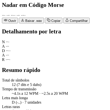
Nadar
em Código Morse
−
·
·
−
−
·
·
·
−
·
−
·
Ouvir
Baixar .wav
Copiar
Compartilhar
Detalhamento por letra
N
−
·
A
·
−
D
−
·
·
A
·
−
R
·
−
·
Resumo rápido
Total de símbolos
12 (7 dits e 5 dahs)
Tempo de transmissão
~4.1s a 12 WPM · ~2.5s a 20 WPM
Letra mais longa
D (-..) · 7 unidades
Letras raras