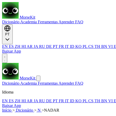
MorseKit
Dicionário
Academia
Ferramentas
Aprender
FAQ
PT
EN
ES
ZH
HI
AR
JA
RU
DE
PT
FR
IT
ID
KO
PL
CS
TH
BN
VI
Baixar App
MorseKit
Dicionário
Academia
Ferramentas
Aprender
FAQ
Idioma
EN
ES
ZH
HI
AR
JA
RU
DE
PT
FR
IT
ID
KO
PL
CS
TH
BN
VI
Baixar App
Início
>
Dicionário
>
N
>
NADAR