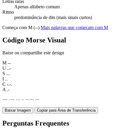
Letras raras
Apenas alfabeto comum
Ritmo
predominância de dits (mais sinais curtos)
Começa com M (--)
Mais palavras que começam com M
Código Morse Visual
Baixe ou compartilhe este design
M
--
U
..-
S
...
I
..
C
-.-.
A
.-
−
−
·
·
−
·
·
·
·
·
−
·
−
·
·
−
Baixar Imagem
Copiar para Área de Transferência
Perguntas Frequentes