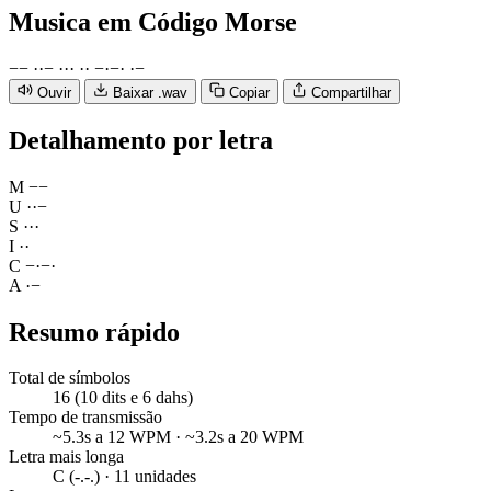
Musica
em Código Morse
−
−
·
·
−
·
·
·
·
·
−
·
−
·
·
−
Ouvir
Baixar .wav
Copiar
Compartilhar
Detalhamento por letra
M
−
−
U
·
·
−
S
·
·
·
I
·
·
C
−
·
−
·
A
·
−
Resumo rápido
Total de símbolos
16 (10 dits e 6 dahs)
Tempo de transmissão
~5.3s a 12 WPM · ~3.2s a 20 WPM
Letra mais longa
C (-.-.) · 11 unidades