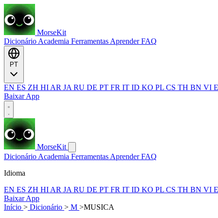
MorseKit
Dicionário
Academia
Ferramentas
Aprender
FAQ
PT
EN
ES
ZH
HI
AR
JA
RU
DE
PT
FR
IT
ID
KO
PL
CS
TH
BN
VI
Baixar App
MorseKit
Dicionário
Academia
Ferramentas
Aprender
FAQ
Idioma
EN
ES
ZH
HI
AR
JA
RU
DE
PT
FR
IT
ID
KO
PL
CS
TH
BN
VI
Baixar App
Início
>
Dicionário
>
M
>
MUSICA