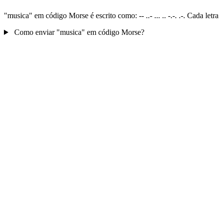
"musica" em código Morse é escrito como: -- ..- ... .. -.-. .-. Cada l
Como enviar "musica" em código Morse?