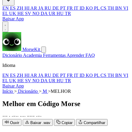
EN
ES
ZH
HI
AR
JA
RU
DE
PT
FR
IT
ID
KO
PL
CS
TH
BN
VI
EL
UK
HE
SV
NO
DA
UR
HU
TR
Baixar App
MorseKit
Dicionário
Academia
Ferramentas
Aprender
FAQ
Idioma
EN
ES
ZH
HI
AR
JA
RU
DE
PT
FR
IT
ID
KO
PL
CS
TH
BN
VI
EL
UK
HE
SV
NO
DA
UR
HU
TR
Baixar App
Início
>
Dicionário
>
M
>
MELHOR
Melhor
em Código Morse
−
−
·
·
−
·
·
·
·
·
·
−
−
−
·
−
·
Ouvir
Baixar .wav
Copiar
Compartilhar