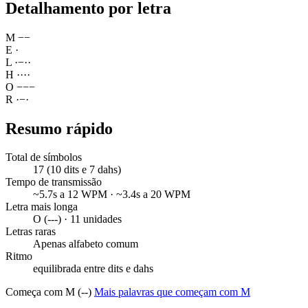
Detalhamento por letra
M
−
−
E
·
L
·
−
·
·
H
·
·
·
·
O
−
−
−
R
·
−
·
Resumo rápido
Total de símbolos
17 (10 dits e 7 dahs)
Tempo de transmissão
~5.7s a 12 WPM · ~3.4s a 20 WPM
Letra mais longa
O (---) · 11 unidades
Letras raras
Apenas alfabeto comum
Ritmo
equilibrada entre dits e dahs
Começa com M (--)
Mais palavras que começam com M