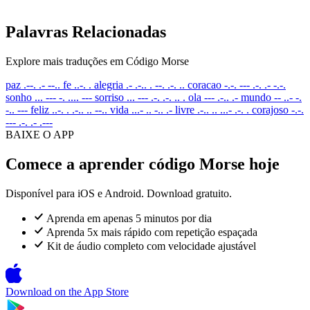
Palavras Relacionadas
Explore mais traduções em Código Morse
paz
.--. .- --..
fe
..-. .
alegria
.- .-.. . --. .-. ..
coracao
-.-. --- .-. .- -.-.
sonho
... --- -. .... ---
sorriso
... --- .-. .-. .. .
ola
--- .-.. .-
mundo
-- ..- -.
-.. ---
feliz
..-. . .-.. .. --..
vida
...- .. -.. .-
livre
.-.. .. ...- .-. .
corajoso
-.-.
--- .-. .- .---
BAIXE O APP
Comece a aprender código Morse hoje
Disponível para iOS e Android. Download gratuito.
Aprenda em apenas 5 minutos por dia
Aprenda 5x mais rápido com repetição espaçada
Kit de áudio completo com velocidade ajustável
Download on the
App Store