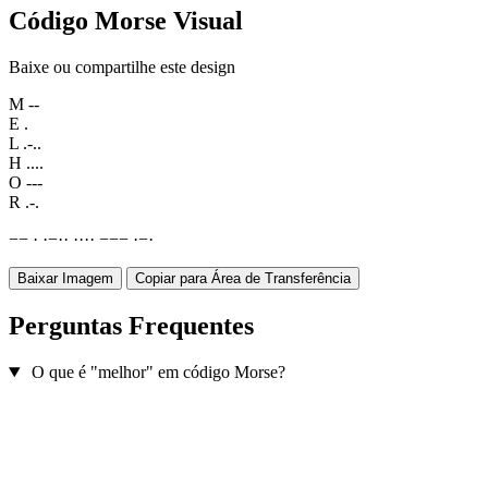
Código Morse Visual
Baixe ou compartilhe este design
M
--
E
.
L
.-..
H
....
O
---
R
.-.
−
−
·
·
−
·
·
·
·
·
·
−
−
−
·
−
·
Baixar Imagem
Copiar para Área de Transferência
Perguntas Frequentes
O que é "melhor" em código Morse?