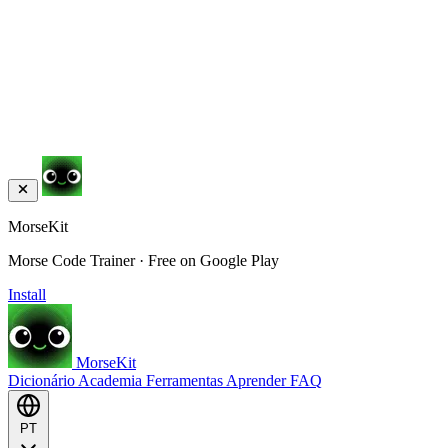
MorseKit
Morse Code Trainer · Free on Google Play
Install
MorseKit
Dicionário
Academia
Ferramentas
Aprender
FAQ
PT