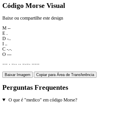
Código Morse Visual
Baixe ou compartilhe este design
M
--
E
.
D
-..
I
..
C
-.-.
O
---
−
−
·
−
·
·
·
·
−
·
−
·
−
−
−
Baixar Imagem
Copiar para Área de Transferência
Perguntas Frequentes
O que é "medico" em código Morse?