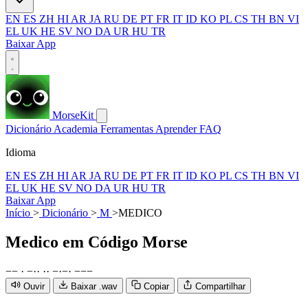
EN
ES
ZH
HI
AR
JA
RU
DE
PT
FR
IT
ID
KO
PL
CS
TH
BN
VI
EL
UK
HE
SV
NO
DA
UR
HU
TR
Baixar App
MorseKit
Dicionário
Academia
Ferramentas
Aprender
FAQ
Idioma
EN
ES
ZH
HI
AR
JA
RU
DE
PT
FR
IT
ID
KO
PL
CS
TH
BN
VI
EL
UK
HE
SV
NO
DA
UR
HU
TR
Baixar App
Início
>
Dicionário
>
M
>
MEDICO
Medico
em Código Morse
−
−
·
−
·
·
·
·
−
·
−
·
−
−
−
Ouvir
Baixar .wav
Copiar
Compartilhar