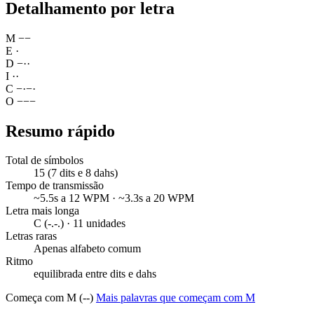
Detalhamento por letra
M
−
−
E
·
D
−
·
·
I
·
·
C
−
·
−
·
O
−
−
−
Resumo rápido
Total de símbolos
15 (7 dits e 8 dahs)
Tempo de transmissão
~5.5s a 12 WPM · ~3.3s a 20 WPM
Letra mais longa
C (-.-.) · 11 unidades
Letras raras
Apenas alfabeto comum
Ritmo
equilibrada entre dits e dahs
Começa com M (--)
Mais palavras que começam com M