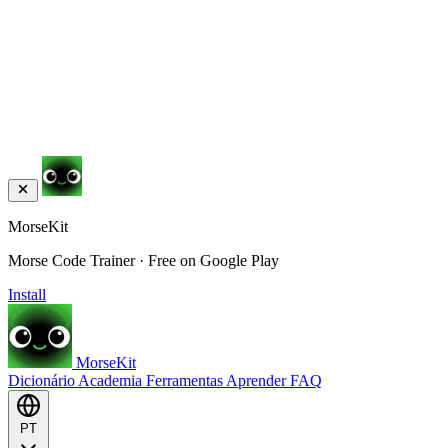
MorseKit
Morse Code Trainer · Free on Google Play
Install
MorseKit
Dicionário
Academia
Ferramentas
Aprender
FAQ
PT