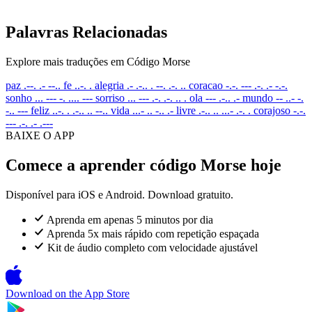
Palavras Relacionadas
Explore mais traduções em Código Morse
paz
.--. .- --..
fe
..-. .
alegria
.- .-.. . --. .-. ..
coracao
-.-. --- .-. .- -.-.
sonho
... --- -. .... ---
sorriso
... --- .-. .-. .. .
ola
--- .-.. .-
mundo
-- ..- -.
-.. ---
feliz
..-. . .-.. .. --..
vida
...- .. -.. .-
livre
.-.. .. ...- .-. .
corajoso
-.-.
--- .-. .- .---
BAIXE O APP
Comece a aprender código Morse hoje
Disponível para iOS e Android. Download gratuito.
Aprenda em apenas 5 minutos por dia
Aprenda 5x mais rápido com repetição espaçada
Kit de áudio completo com velocidade ajustável
Download on the
App Store