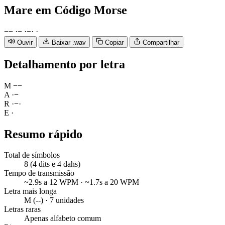
Mare
em Código Morse
−
−
·
−
·
−
·
·
Ouvir
Baixar .wav
Copiar
Compartilhar
Detalhamento por letra
M
−
−
A
·
−
R
·
−
·
E
·
Resumo rápido
Total de símbolos
8 (4 dits e 4 dahs)
Tempo de transmissão
~2.9s a 12 WPM · ~1.7s a 20 WPM
Letra mais longa
M (--) · 7 unidades
Letras raras
Apenas alfabeto comum