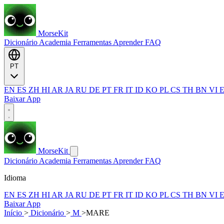
MorseKit
Dicionário
Academia
Ferramentas
Aprender
FAQ
PT
EN
ES
ZH
HI
AR
JA
RU
DE
PT
FR
IT
ID
KO
PL
CS
TH
BN
VI
Baixar App
MorseKit
Dicionário
Academia
Ferramentas
Aprender
FAQ
Idioma
EN
ES
ZH
HI
AR
JA
RU
DE
PT
FR
IT
ID
KO
PL
CS
TH
BN
VI
Baixar App
Início
>
Dicionário
>
M
>
MARE