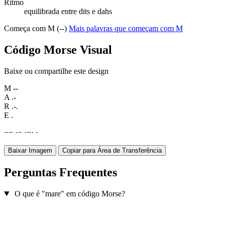
Ritmo
equilibrada entre dits e dahs
Começa com M (--)
Mais palavras que começam com M
Código Morse Visual
Baixe ou compartilhe este design
M
--
A
.-
R
.-.
E
.
−
−
·
−
·
−
·
·
Baixar Imagem
Copiar para Área de Transferência
Perguntas Frequentes
O que é "mare" em código Morse?