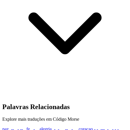
Palavras Relacionadas
Explore mais traduções em Código Morse
paz
.--. .- --..
fe
..-. .
alegria
.- .-.. . --. .-. ..
coracao
-.-. --- .-. .- -.-.