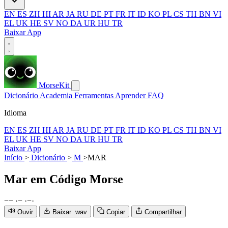
EN
ES
ZH
HI
AR
JA
RU
DE
PT
FR
IT
ID
KO
PL
CS
TH
BN
VI
EL
UK
HE
SV
NO
DA
UR
HU
TR
Baixar App
MorseKit
Dicionário
Academia
Ferramentas
Aprender
FAQ
Idioma
EN
ES
ZH
HI
AR
JA
RU
DE
PT
FR
IT
ID
KO
PL
CS
TH
BN
VI
EL
UK
HE
SV
NO
DA
UR
HU
TR
Baixar App
Início
>
Dicionário
>
M
>
MAR
Mar
em Código Morse
−
−
·
−
·
−
·
Ouvir
Baixar .wav
Copiar
Compartilhar