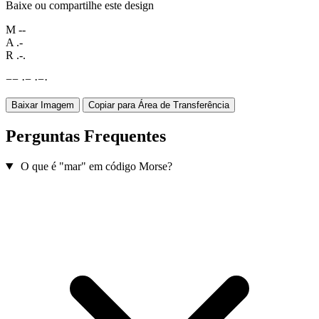
Baixe ou compartilhe este design
M
--
A
.-
R
.-.
−
−
·
−
·
−
·
Baixar Imagem
Copiar para Área de Transferência
Perguntas Frequentes
O que é "mar" em código Morse?