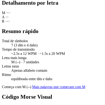
Detalhamento por letra
M
−
−
A
·
−
R
·
−
·
Resumo rápido
Total de símbolos
7 (3 dits e 4 dahs)
Tempo de transmissão
~2.5s a 12 WPM · ~1.5s a 20 WPM
Letra mais longa
M (--) · 7 unidades
Letras raras
Apenas alfabeto comum
Ritmo
equilibrada entre dits e dahs
Começa com M (--)
Mais palavras que começam com M
Código Morse Visual