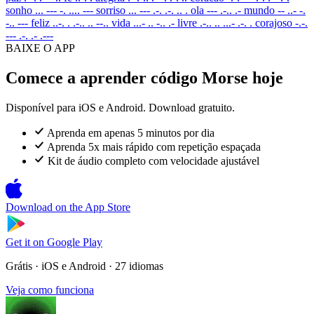
sonho
... --- -. .... ---
sorriso
... --- .-. .-. .. .
ola
--- .-.. .-
mundo
-- ..- -.
-.. ---
feliz
..-. . .-.. .. --..
vida
...- .. -.. .-
livre
.-.. .. ...- .-. .
corajoso
-.-.
--- .-. .- .---
BAIXE O APP
Comece a aprender código Morse hoje
Disponível para iOS e Android. Download gratuito.
Aprenda em apenas 5 minutos por dia
Aprenda 5x mais rápido com repetição espaçada
Kit de áudio completo com velocidade ajustável
Download on the
App Store
Get it on
Google Play
Grátis · iOS e Android · 27 idiomas
Veja como funciona