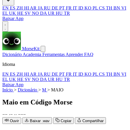
EN
ES
ZH
HI
AR
JA
RU
DE
PT
FR
IT
ID
KO
PL
CS
TH
BN
VI
EL
UK
HE
SV
NO
DA
UR
HU
TR
Baixar App
MorseKit
Dicionário
Academia
Ferramentas
Aprender
FAQ
Idioma
EN
ES
ZH
HI
AR
JA
RU
DE
PT
FR
IT
ID
KO
PL
CS
TH
BN
VI
EL
UK
HE
SV
NO
DA
UR
HU
TR
Baixar App
Início
>
Dicionário
>
M
>
MAIO
Maio
em Código Morse
−
−
·
−
·
·
−
−
−
Ouvir
Baixar .wav
Copiar
Compartilhar