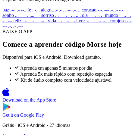
paz
.--. .- --..
fe
..-. .
alegria
.- .-.. . --. .-. ..
coracao
-.-. --- .-. .- -.-.
sonho
... --- -. .... ---
sorriso
... --- .-. .-. .. .
ola
--- .-.. .-
mundo
-- ..- -.
-.. ---
feliz
..-. . .-.. .. --..
vida
...- .. -.. .-
livre
.-.. .. ...- .-. .
corajoso
-.-.
--- .-. .- .---
BAIXE O APP
Comece a aprender código Morse hoje
Disponível para iOS e Android. Download gratuito.
Aprenda em apenas 5 minutos por dia
Aprenda 5x mais rápido com repetição espaçada
Kit de áudio completo com velocidade ajustável
Download on the
App Store
Get it on
Google Play
Grátis · iOS e Android · 27 idiomas