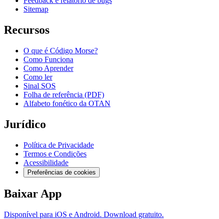
Feedback e relatório de bugs
Sitemap
Recursos
O que é Código Morse?
Como Funciona
Como Aprender
Como ler
Sinal SOS
Folha de referência (PDF)
Alfabeto fonético da OTAN
Jurídico
Política de Privacidade
Termos e Condições
Acessibilidade
Preferências de cookies
Baixar App
Disponível para iOS e Android. Download gratuito.