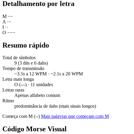
Detalhamento por letra
M
−
−
A
·
−
I
·
·
O
−
−
−
Resumo rápido
Total de símbolos
9 (3 dits e 6 dahs)
Tempo de transmissão
~3.5s a 12 WPM · ~2.1s a 20 WPM
Letra mais longa
O (---) · 11 unidades
Letras raras
Apenas alfabeto comum
Ritmo
predominância de dahs (mais sinais longos)
Começa com M (--)
Mais palavras que começam com M
Código Morse Visual