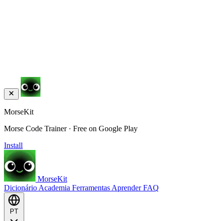
MorseKit
Morse Code Trainer · Free on Google Play
Install
MorseKit
Dicionário
Academia
Ferramentas
Aprender
FAQ
PT