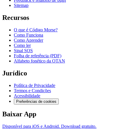
Feedback e relatório de bugs
Sitemap
Recursos
O que é Código Morse?
Como Funciona
Como Aprender
Como ler
Sinal SOS
Folha de referência (PDF)
Alfabeto fonético da OTAN
Jurídico
Política de Privacidade
Termos e Condições
Acessibilidade
Preferências de cookies
Baixar App
Disponível para iOS e Android. Download gratuito.