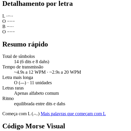
Detalhamento por letra
L
·
−
·
·
O
−
−
−
B
−
·
·
·
O
−
−
−
Resumo rápido
Total de símbolos
14 (6 dits e 8 dahs)
Tempo de transmissão
~4.9s a 12 WPM · ~2.9s a 20 WPM
Letra mais longa
O (---) · 11 unidades
Letras raras
Apenas alfabeto comum
Ritmo
equilibrada entre dits e dahs
Começa com L (.-..)
Mais palavras que começam com L
Código Morse Visual