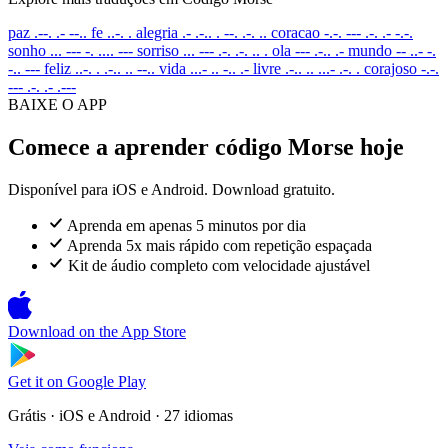
paz
.--. .- --..
fe
..-. .
alegria
.- .-.. . --. .-. ..
coracao
-.-. --- .-. .- -.-.
sonho
... --- -. .... ---
sorriso
... --- .-. .-. .. .
ola
--- .-.. .-
mundo
-- ..- -.
-.. ---
feliz
..-. . .-.. .. --..
vida
...- .. -.. .-
livre
.-.. .. ...- .-. .
corajoso
-.-.
--- .-. .- .---
BAIXE O APP
Comece a aprender código Morse hoje
Disponível para iOS e Android. Download gratuito.
Aprenda em apenas 5 minutos por dia
Aprenda 5x mais rápido com repetição espaçada
Kit de áudio completo com velocidade ajustável
Download on the
App Store
Get it on
Google Play
Grátis · iOS e Android · 27 idiomas