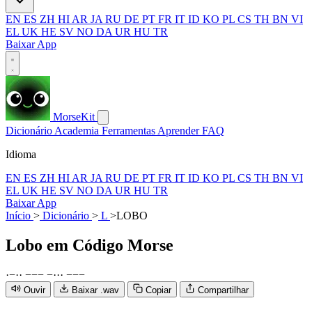
EN
ES
ZH
HI
AR
JA
RU
DE
PT
FR
IT
ID
KO
PL
CS
TH
BN
VI
EL
UK
HE
SV
NO
DA
UR
HU
TR
Baixar App
MorseKit
Dicionário
Academia
Ferramentas
Aprender
FAQ
Idioma
EN
ES
ZH
HI
AR
JA
RU
DE
PT
FR
IT
ID
KO
PL
CS
TH
BN
VI
EL
UK
HE
SV
NO
DA
UR
HU
TR
Baixar App
Início
>
Dicionário
>
L
>
LOBO
Lobo
em Código Morse
·
−
·
·
−
−
−
−
·
·
·
−
−
−
Ouvir
Baixar .wav
Copiar
Compartilhar