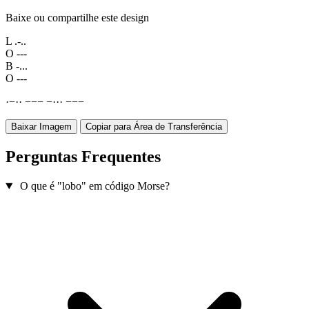
Baixe ou compartilhe este design
L
.-..
O
---
B
-...
O
---
·
−
·
·
−
−
−
−
·
·
·
−
−
−
Baixar Imagem
Copiar para Área de Transferência
Perguntas Frequentes
O que é "lobo" em código Morse?