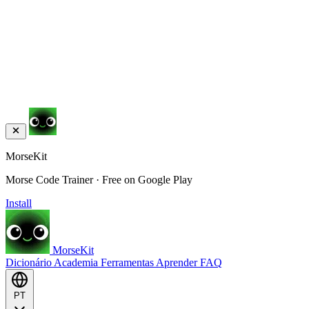
MorseKit
Morse Code Trainer · Free on Google Play
Install
MorseKit
Dicionário
Academia
Ferramentas
Aprender
FAQ
PT