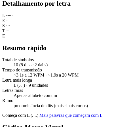
Detalhamento por letra
L
·
−
·
·
E
·
S
·
·
·
T
−
E
·
Resumo rápido
Total de símbolos
10 (8 dits e 2 dahs)
Tempo de transmissão
~3.1s a 12 WPM · ~1.9s a 20 WPM
Letra mais longa
L (.-..) · 9 unidades
Letras raras
Apenas alfabeto comum
Ritmo
predominância de dits (mais sinais curtos)
Começa com L (.-..)
Mais palavras que começam com L