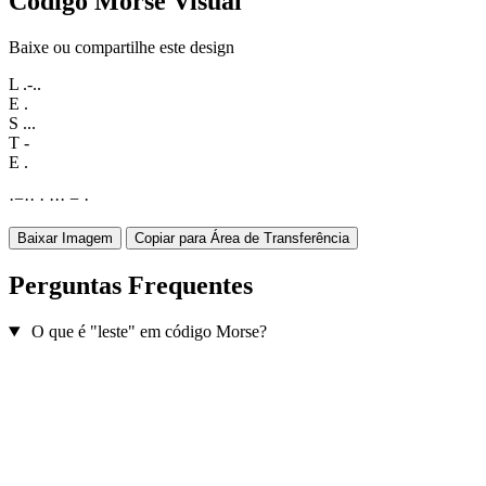
Código Morse Visual
Baixe ou compartilhe este design
L
.-..
E
.
S
...
T
-
E
.
·
−
·
·
·
·
·
·
−
·
Baixar Imagem
Copiar para Área de Transferência
Perguntas Frequentes
O que é "leste" em código Morse?