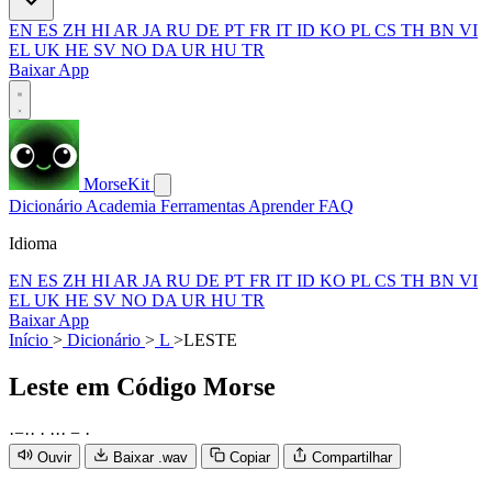
EN
ES
ZH
HI
AR
JA
RU
DE
PT
FR
IT
ID
KO
PL
CS
TH
BN
VI
EL
UK
HE
SV
NO
DA
UR
HU
TR
Baixar App
MorseKit
Dicionário
Academia
Ferramentas
Aprender
FAQ
Idioma
EN
ES
ZH
HI
AR
JA
RU
DE
PT
FR
IT
ID
KO
PL
CS
TH
BN
VI
EL
UK
HE
SV
NO
DA
UR
HU
TR
Baixar App
Início
>
Dicionário
>
L
>
LESTE
Leste
em Código Morse
·
−
·
·
·
·
·
·
−
·
Ouvir
Baixar .wav
Copiar
Compartilhar