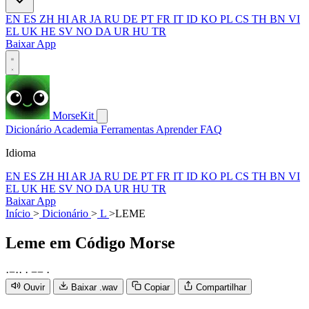
EN
ES
ZH
HI
AR
JA
RU
DE
PT
FR
IT
ID
KO
PL
CS
TH
BN
VI
EL
UK
HE
SV
NO
DA
UR
HU
TR
Baixar App
MorseKit
Dicionário
Academia
Ferramentas
Aprender
FAQ
Idioma
EN
ES
ZH
HI
AR
JA
RU
DE
PT
FR
IT
ID
KO
PL
CS
TH
BN
VI
EL
UK
HE
SV
NO
DA
UR
HU
TR
Baixar App
Início
>
Dicionário
>
L
>
LEME
Leme
em Código Morse
·
−
·
·
·
−
−
·
Ouvir
Baixar .wav
Copiar
Compartilhar