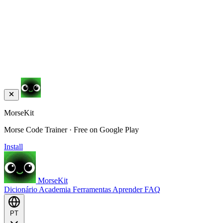
MorseKit
Morse Code Trainer · Free on Google Play
Install
MorseKit
Dicionário
Academia
Ferramentas
Aprender
FAQ
PT