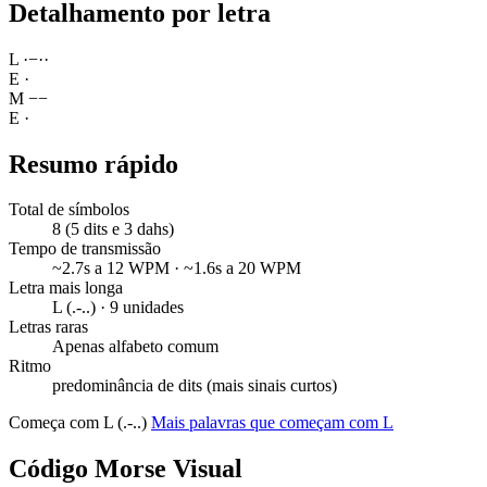
Detalhamento por letra
L
·
−
·
·
E
·
M
−
−
E
·
Resumo rápido
Total de símbolos
8 (5 dits e 3 dahs)
Tempo de transmissão
~2.7s a 12 WPM · ~1.6s a 20 WPM
Letra mais longa
L (.-..) · 9 unidades
Letras raras
Apenas alfabeto comum
Ritmo
predominância de dits (mais sinais curtos)
Começa com L (.-..)
Mais palavras que começam com L
Código Morse Visual