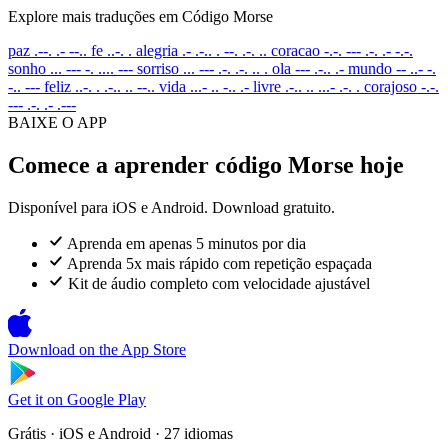
Explore mais traduções em Código Morse
paz
.--. .- --..
fe
..-. .
alegria
.- .-.. . --. .-. ..
coracao
-.-. --- .-. .- -.-.
sonho
... --- -. .... ---
sorriso
... --- .-. .-. .. .
ola
--- .-.. .-
mundo
-- ..- -.
-.. ---
feliz
..-. . .-.. .. --..
vida
...- .. -.. .-
livre
.-.. .. ...- .-. .
corajoso
-.-.
--- .-. .- .---
BAIXE O APP
Comece a aprender código Morse hoje
Disponível para iOS e Android. Download gratuito.
Aprenda em apenas 5 minutos por dia
Aprenda 5x mais rápido com repetição espaçada
Kit de áudio completo com velocidade ajustável
Download on the
App Store
Get it on
Google Play
Grátis · iOS e Android · 27 idiomas