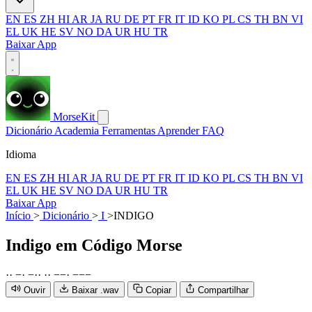
EN
ES
ZH
HI
AR
JA
RU
DE
PT
FR
IT
ID
KO
PL
CS
TH
BN
VI
EL
UK
HE
SV
NO
DA
UR
HU
TR
Baixar App
MorseKit
Dicionário
Academia
Ferramentas
Aprender
FAQ
Idioma
EN
ES
ZH
HI
AR
JA
RU
DE
PT
FR
IT
ID
KO
PL
CS
TH
BN
VI
EL
UK
HE
SV
NO
DA
UR
HU
TR
Baixar App
Início
>
Dicionário
>
I
>
INDIGO
Indigo
em Código Morse
·
·
−
·
−
·
·
·
·
−
−
·
−
−
−
Ouvir
Baixar .wav
Copiar
Compartilhar