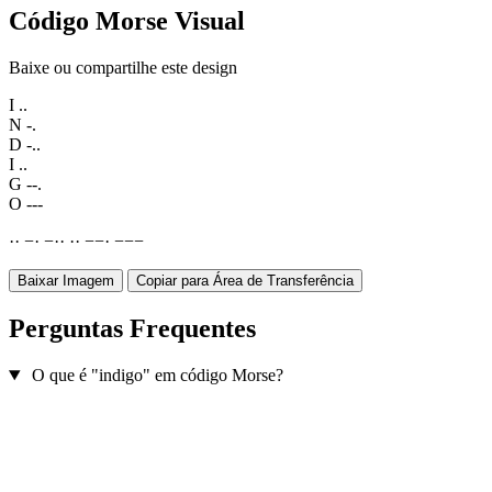
Código Morse Visual
Baixe ou compartilhe este design
I
..
N
-.
D
-..
I
..
G
--.
O
---
·
·
−
·
−
·
·
·
·
−
−
·
−
−
−
Baixar Imagem
Copiar para Área de Transferência
Perguntas Frequentes
O que é "indigo" em código Morse?