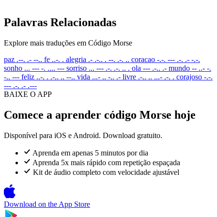
Palavras Relacionadas
Explore mais traduções em Código Morse
paz
.--. .- --..
fe
..-. .
alegria
.- .-.. . --. .-. ..
coracao
-.-. --- .-. .- -.-.
sonho
... --- -. .... ---
sorriso
... --- .-. .-. .. .
ola
--- .-.. .-
mundo
-- ..- -.
-.. ---
feliz
..-. . .-.. .. --..
vida
...- .. -.. .-
livre
.-.. .. ...- .-. .
corajoso
-.-.
--- .-. .- .---
BAIXE O APP
Comece a aprender código Morse hoje
Disponível para iOS e Android. Download gratuito.
Aprenda em apenas 5 minutos por dia
Aprenda 5x mais rápido com repetição espaçada
Kit de áudio completo com velocidade ajustável
Download on the
App Store