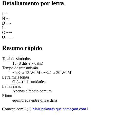
Detalhamento por letra
I
·
·
N
−
·
D
−
·
·
I
·
·
G
−
−
·
O
−
−
−
Resumo rápido
Total de símbolos
15 (8 dits e 7 dahs)
Tempo de transmissão
~5.3s a 12 WPM · ~3.2s a 20 WPM
Letra mais longa
O (---) · 11 unidades
Letras raras
Apenas alfabeto comum
Ritmo
equilibrada entre dits e dahs
Começa com I (..)
Mais palavras que começam com I