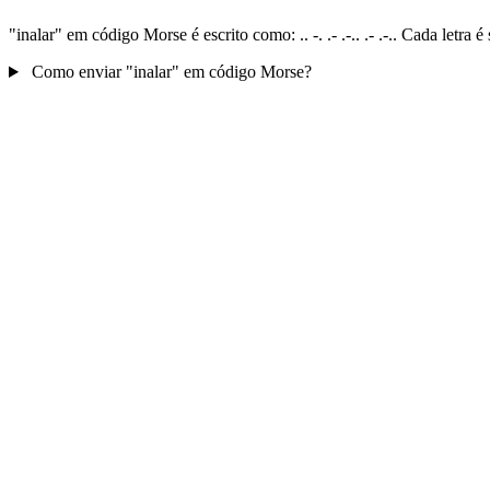
"inalar" em código Morse é escrito como: .. -. .- .-.. .- .-.. Cada let
Como enviar "inalar" em código Morse?