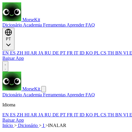
MorseKit
Dicionário
Academia
Ferramentas
Aprender
FAQ
PT
EN
ES
ZH
HI
AR
JA
RU
DE
PT
FR
IT
ID
KO
PL
CS
TH
BN
VI
Baixar App
MorseKit
Dicionário
Academia
Ferramentas
Aprender
FAQ
Idioma
EN
ES
ZH
HI
AR
JA
RU
DE
PT
FR
IT
ID
KO
PL
CS
TH
BN
VI
Baixar App
Início
>
Dicionário
>
I
>
INALAR