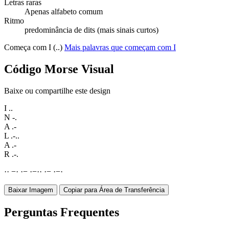
Letras raras
Apenas alfabeto comum
Ritmo
predominância de dits (mais sinais curtos)
Começa com I (..)
Mais palavras que começam com I
Código Morse Visual
Baixe ou compartilhe este design
I
..
N
-.
A
.-
L
.-..
A
.-
R
.-.
·
·
−
·
·
−
·
−
·
·
·
−
·
−
·
Baixar Imagem
Copiar para Área de Transferência
Perguntas Frequentes