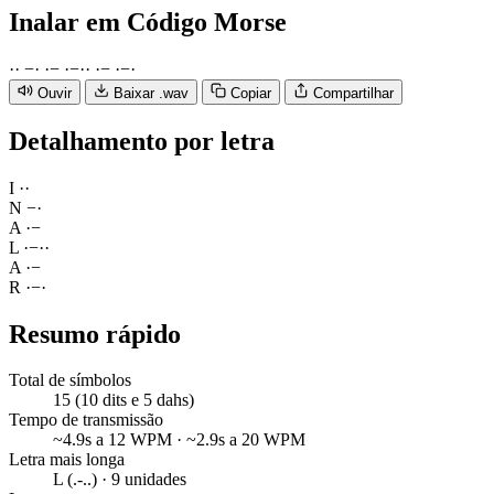
Inalar
em Código Morse
·
·
−
·
·
−
·
−
·
·
·
−
·
−
·
Ouvir
Baixar .wav
Copiar
Compartilhar
Detalhamento por letra
I
·
·
N
−
·
A
·
−
L
·
−
·
·
A
·
−
R
·
−
·
Resumo rápido
Total de símbolos
15 (10 dits e 5 dahs)
Tempo de transmissão
~4.9s a 12 WPM · ~2.9s a 20 WPM
Letra mais longa
L (.-..) · 9 unidades