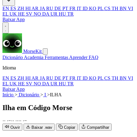
EN
ES
ZH
HI
AR
JA
RU
DE
PT
FR
IT
ID
KO
PL
CS
TH
BN
VI
EL
UK
HE
SV
NO
DA
UR
HU
TR
Baixar App
MorseKit
Dicionário
Academia
Ferramentas
Aprender
FAQ
Idioma
EN
ES
ZH
HI
AR
JA
RU
DE
PT
FR
IT
ID
KO
PL
CS
TH
BN
VI
EL
UK
HE
SV
NO
DA
UR
HU
TR
Baixar App
Início
>
Dicionário
>
I
>
ILHA
Ilha
em Código Morse
·
·
·
−
·
·
·
·
·
·
·
−
Ouvir
Baixar .wav
Copiar
Compartilhar