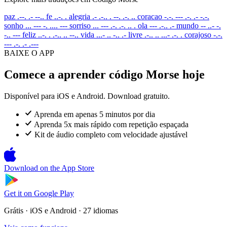
paz
.--. .- --..
fe
..-. .
alegria
.- .-.. . --. .-. ..
coracao
-.-. --- .-. .- -.-.
sonho
... --- -. .... ---
sorriso
... --- .-. .-. .. .
ola
--- .-.. .-
mundo
-- ..- -.
-.. ---
feliz
..-. . .-.. .. --..
vida
...- .. -.. .-
livre
.-.. .. ...- .-. .
corajoso
-.-.
--- .-. .- .---
BAIXE O APP
Comece a aprender código Morse hoje
Disponível para iOS e Android. Download gratuito.
Aprenda em apenas 5 minutos por dia
Aprenda 5x mais rápido com repetição espaçada
Kit de áudio completo com velocidade ajustável
Download on the
App Store
Get it on
Google Play
Grátis · iOS e Android · 27 idiomas