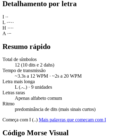
Detalhamento por letra
I
·
·
L
·
−
·
·
H
·
·
·
·
A
·
−
Resumo rápido
Total de símbolos
12 (10 dits e 2 dahs)
Tempo de transmissão
~3.3s a 12 WPM · ~2s a 20 WPM
Letra mais longa
L (.-..) · 9 unidades
Letras raras
Apenas alfabeto comum
Ritmo
predominância de dits (mais sinais curtos)
Começa com I (..)
Mais palavras que começam com I
Código Morse Visual