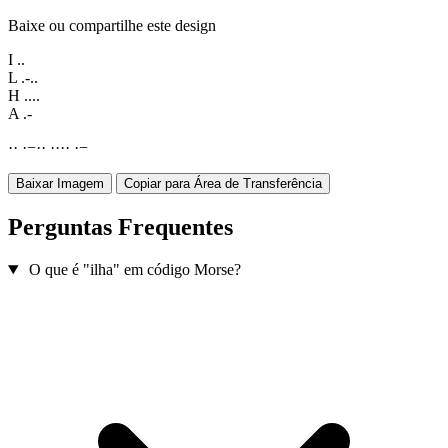
Baixe ou compartilhe este design
I
..
L
.-..
H
....
A
.-
·
·
·
−
·
·
·
·
·
·
·
−
Baixar Imagem
Copiar para Área de Transferência
Perguntas Frequentes
O que é "ilha" em código Morse?