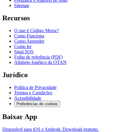
Feedback e relatório de bugs
Sitemap
Recursos
O que é Código Morse?
Como Funciona
Como Aprender
Como ler
Sinal SOS
Folha de referência (PDF)
Alfabeto fonético da OTAN
Jurídico
Política de Privacidade
Termos e Condições
Acessibilidade
Preferências de cookies
Baixar App
Disponível para iOS e Android. Download gratuito.