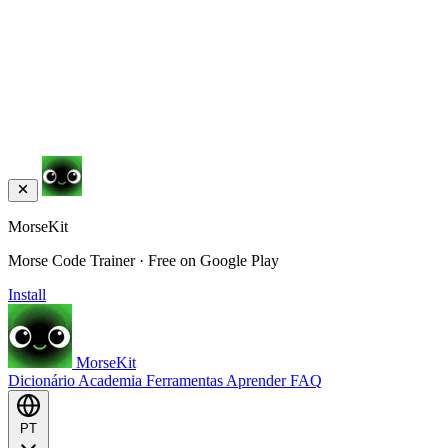
MorseKit
Morse Code Trainer · Free on Google Play
Install
MorseKit
Dicionário
Academia
Ferramentas
Aprender
FAQ
PT