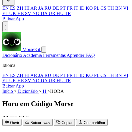
EN
ES
ZH
HI
AR
JA
RU
DE
PT
FR
IT
ID
KO
PL
CS
TH
BN
VI
EL
UK
HE
SV
NO
DA
UR
HU
TR
Baixar App
MorseKit
Dicionário
Academia
Ferramentas
Aprender
FAQ
Idioma
EN
ES
ZH
HI
AR
JA
RU
DE
PT
FR
IT
ID
KO
PL
CS
TH
BN
VI
EL
UK
HE
SV
NO
DA
UR
HU
TR
Baixar App
Início
>
Dicionário
>
H
>
HORA
Hora
em Código Morse
·
·
·
·
−
−
−
·
−
·
·
−
Ouvir
Baixar .wav
Copiar
Compartilhar