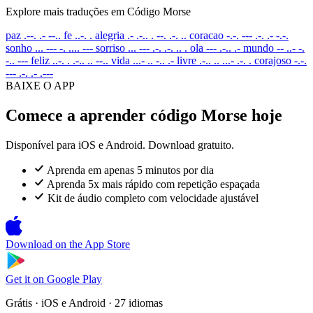
Explore mais traduções em Código Morse
paz
.--. .- --..
fe
..-. .
alegria
.- .-.. . --. .-. ..
coracao
-.-. --- .-. .- -.-.
sonho
... --- -. .... ---
sorriso
... --- .-. .-. .. .
ola
--- .-.. .-
mundo
-- ..- -.
-.. ---
feliz
..-. . .-.. .. --..
vida
...- .. -.. .-
livre
.-.. .. ...- .-. .
corajoso
-.-.
--- .-. .- .---
BAIXE O APP
Comece a aprender código Morse hoje
Disponível para iOS e Android. Download gratuito.
Aprenda em apenas 5 minutos por dia
Aprenda 5x mais rápido com repetição espaçada
Kit de áudio completo com velocidade ajustável
Download on the
App Store
Get it on
Google Play
Grátis · iOS e Android · 27 idiomas