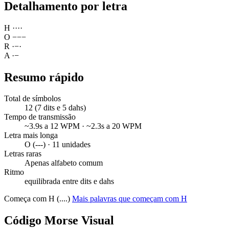
Detalhamento por letra
H
·
·
·
·
O
−
−
−
R
·
−
·
A
·
−
Resumo rápido
Total de símbolos
12 (7 dits e 5 dahs)
Tempo de transmissão
~3.9s a 12 WPM · ~2.3s a 20 WPM
Letra mais longa
O (---) · 11 unidades
Letras raras
Apenas alfabeto comum
Ritmo
equilibrada entre dits e dahs
Começa com H (....)
Mais palavras que começam com H
Código Morse Visual