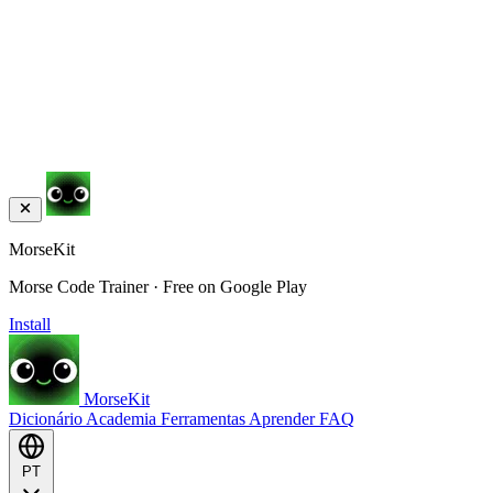
MorseKit
Morse Code Trainer · Free on Google Play
Install
MorseKit
Dicionário
Academia
Ferramentas
Aprender
FAQ
PT