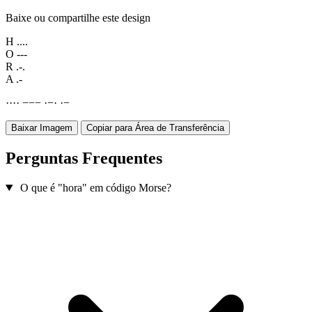
Baixe ou compartilhe este design
H
....
O
---
R
.-.
A
.-
·
·
·
·
−
−
−
·
−
·
·
−
Baixar Imagem
Copiar para Área de Transferência
Perguntas Frequentes
O que é "hora" em código Morse?