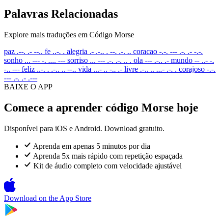
Palavras Relacionadas
Explore mais traduções em Código Morse
paz
.--. .- --..
fe
..-. .
alegria
.- .-.. . --. .-. ..
coracao
-.-. --- .-. .- -.-.
sonho
... --- -. .... ---
sorriso
... --- .-. .-. .. .
ola
--- .-.. .-
mundo
-- ..- -.
-.. ---
feliz
..-. . .-.. .. --..
vida
...- .. -.. .-
livre
.-.. .. ...- .-. .
corajoso
-.-.
--- .-. .- .---
BAIXE O APP
Comece a aprender código Morse hoje
Disponível para iOS e Android. Download gratuito.
Aprenda em apenas 5 minutos por dia
Aprenda 5x mais rápido com repetição espaçada
Kit de áudio completo com velocidade ajustável
Download on the
App Store