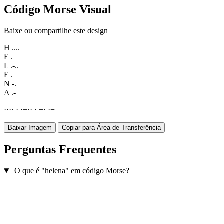
Código Morse Visual
Baixe ou compartilhe este design
H
....
E
.
L
.-..
E
.
N
-.
A
.-
·
·
·
·
·
·
−
·
·
·
−
·
·
−
Baixar Imagem
Copiar para Área de Transferência
Perguntas Frequentes
O que é "helena" em código Morse?