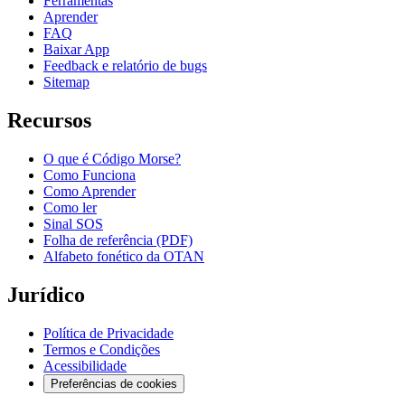
Ferramentas
Aprender
FAQ
Baixar App
Feedback e relatório de bugs
Sitemap
Recursos
O que é Código Morse?
Como Funciona
Como Aprender
Como ler
Sinal SOS
Folha de referência (PDF)
Alfabeto fonético da OTAN
Jurídico
Política de Privacidade
Termos e Condições
Acessibilidade
Preferências de cookies