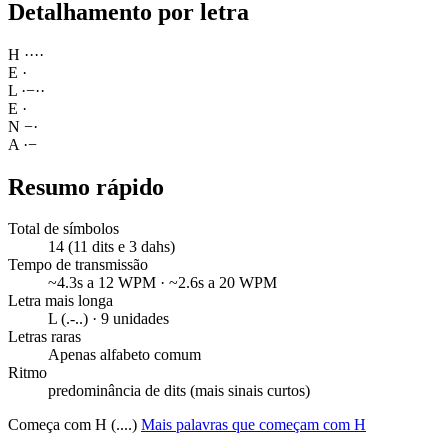
Detalhamento por letra
H
·
·
·
·
E
·
L
·
−
·
·
E
·
N
−
·
A
·
−
Resumo rápido
Total de símbolos
14 (11 dits e 3 dahs)
Tempo de transmissão
~4.3s a 12 WPM · ~2.6s a 20 WPM
Letra mais longa
L (.-..) · 9 unidades
Letras raras
Apenas alfabeto comum
Ritmo
predominância de dits (mais sinais curtos)
Começa com H (....)
Mais palavras que começam com H