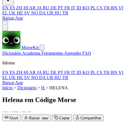
EN
ES
ZH
HI
AR
JA
RU
DE
PT
FR
IT
ID
KO
PL
CS
TH
BN
VI
EL
UK
HE
SV
NO
DA
UR
HU
TR
Baixar App
MorseKit
Dicionário
Academia
Ferramentas
Aprender
FAQ
Idioma
EN
ES
ZH
HI
AR
JA
RU
DE
PT
FR
IT
ID
KO
PL
CS
TH
BN
VI
EL
UK
HE
SV
NO
DA
UR
HU
TR
Baixar App
Início
>
Dicionário
>
H
>
HELENA
Helena
em Código Morse
·
·
·
·
·
·
−
·
·
·
−
·
·
−
Ouvir
Baixar .wav
Copiar
Compartilhar