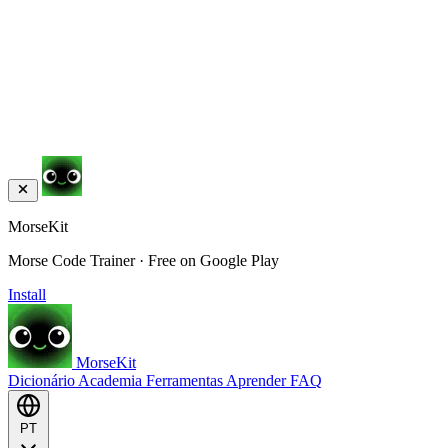
MorseKit
Morse Code Trainer · Free on Google Play
Install
MorseKit
Dicionário
Academia
Ferramentas
Aprender
FAQ
PT