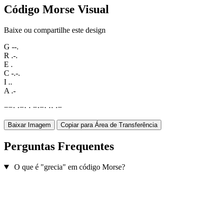
Código Morse Visual
Baixe ou compartilhe este design
G
--.
R
.-.
E
.
C
-.-.
I
..
A
.-
−
−
·
·
−
·
·
−
·
−
·
·
·
·
−
Baixar Imagem
Copiar para Área de Transferência
Perguntas Frequentes
O que é "grecia" em código Morse?