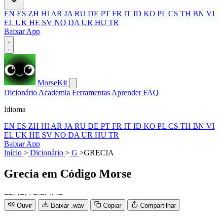
EN
ES
ZH
HI
AR
JA
RU
DE
PT
FR
IT
ID
KO
PL
CS
TH
BN
VI
EL
UK
HE
SV
NO
DA
UR
HU
TR
Baixar App
MorseKit
Dicionário
Academia
Ferramentas
Aprender
FAQ
Idioma
EN
ES
ZH
HI
AR
JA
RU
DE
PT
FR
IT
ID
KO
PL
CS
TH
BN
VI
EL
UK
HE
SV
NO
DA
UR
HU
TR
Baixar App
Início
>
Dicionário
>
G
>
GRECIA
Grecia
em Código Morse
−
−
·
·
−
·
·
−
·
−
·
·
·
·
−
Ouvir
Baixar .wav
Copiar
Compartilhar