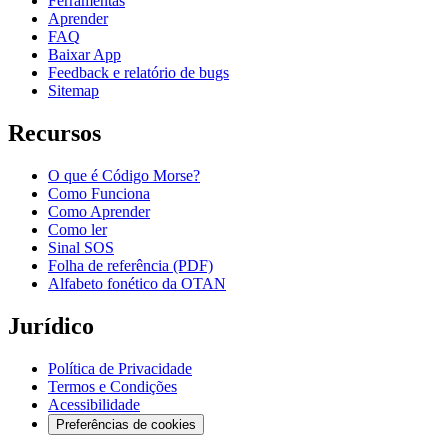
Ferramentas
Aprender
FAQ
Baixar App
Feedback e relatório de bugs
Sitemap
Recursos
O que é Código Morse?
Como Funciona
Como Aprender
Como ler
Sinal SOS
Folha de referência (PDF)
Alfabeto fonético da OTAN
Jurídico
Política de Privacidade
Termos e Condições
Acessibilidade
Preferências de cookies