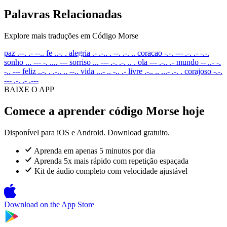
Palavras Relacionadas
Explore mais traduções em Código Morse
paz
.--. .- --..
fe
..-. .
alegria
.- .-.. . --. .-. ..
coracao
-.-. --- .-. .- -.-.
sonho
... --- -. .... ---
sorriso
... --- .-. .-. .. .
ola
--- .-.. .-
mundo
-- ..- -.
-.. ---
feliz
..-. . .-.. .. --..
vida
...- .. -.. .-
livre
.-.. .. ...- .-. .
corajoso
-.-.
--- .-. .- .---
BAIXE O APP
Comece a aprender código Morse hoje
Disponível para iOS e Android. Download gratuito.
Aprenda em apenas 5 minutos por dia
Aprenda 5x mais rápido com repetição espaçada
Kit de áudio completo com velocidade ajustável
Download on the
App Store