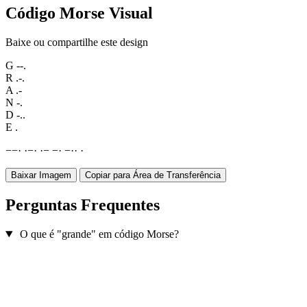
Código Morse Visual
Baixe ou compartilhe este design
G
--.
R
.-.
A
.-
N
-.
D
-..
E
.
−
−
·
·
−
·
·
−
−
·
−
·
·
·
Baixar Imagem
Copiar para Área de Transferência
Perguntas Frequentes
O que é "grande" em código Morse?