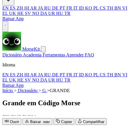
EN
ES
ZH
HI
AR
JA
RU
DE
PT
FR
IT
ID
KO
PL
CS
TH
BN
VI
EL
UK
HE
SV
NO
DA
UR
HU
TR
Baixar App
MorseKit
Dicionário
Academia
Ferramentas
Aprender
FAQ
Idioma
EN
ES
ZH
HI
AR
JA
RU
DE
PT
FR
IT
ID
KO
PL
CS
TH
BN
VI
EL
UK
HE
SV
NO
DA
UR
HU
TR
Baixar App
Início
>
Dicionário
>
G
>
GRANDE
Grande
em Código Morse
−
−
·
·
−
·
·
−
−
·
−
·
·
·
Ouvir
Baixar .wav
Copiar
Compartilhar