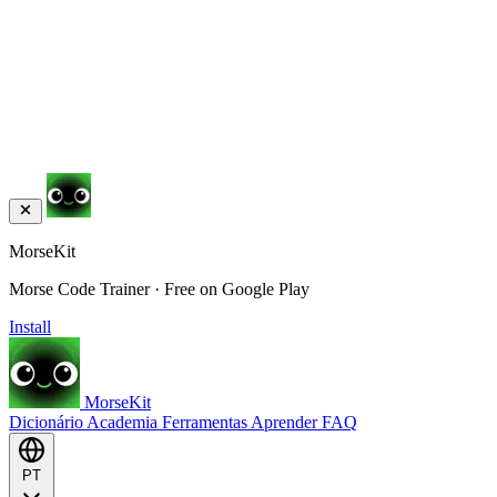
MorseKit
Morse Code Trainer · Free on Google Play
Install
MorseKit
Dicionário
Academia
Ferramentas
Aprender
FAQ
PT