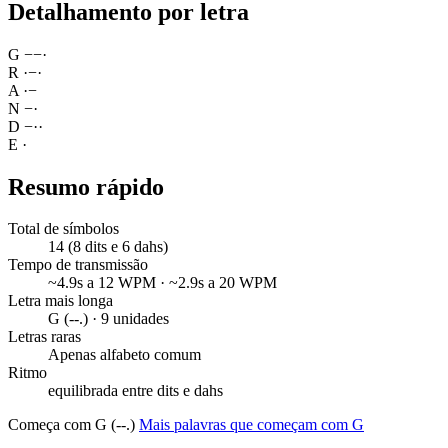
Detalhamento por letra
G
−
−
·
R
·
−
·
A
·
−
N
−
·
D
−
·
·
E
·
Resumo rápido
Total de símbolos
14 (8 dits e 6 dahs)
Tempo de transmissão
~4.9s a 12 WPM · ~2.9s a 20 WPM
Letra mais longa
G (--.) · 9 unidades
Letras raras
Apenas alfabeto comum
Ritmo
equilibrada entre dits e dahs
Começa com G (--.)
Mais palavras que começam com G