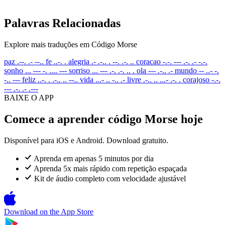
Palavras Relacionadas
Explore mais traduções em Código Morse
paz
.--. .- --..
fe
..-. .
alegria
.- .-.. . --. .-. ..
coracao
-.-. --- .-. .- -.-.
sonho
... --- -. .... ---
sorriso
... --- .-. .-. .. .
ola
--- .-.. .-
mundo
-- ..- -.
-.. ---
feliz
..-. . .-.. .. --..
vida
...- .. -.. .-
livre
.-.. .. ...- .-. .
corajoso
-.-.
--- .-. .- .---
BAIXE O APP
Comece a aprender código Morse hoje
Disponível para iOS e Android. Download gratuito.
Aprenda em apenas 5 minutos por dia
Aprenda 5x mais rápido com repetição espaçada
Kit de áudio completo com velocidade ajustável
Download on the
App Store