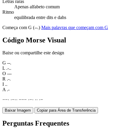
Letras raras
Apenas alfabeto comum
Ritmo
equilibrada entre dits e dahs
Começa com G (--.)
Mais palavras que começam com G
Código Morse Visual
Baixe ou compartilhe este design
G
--.
L
.-..
O
---
R
.-.
I
..
A
.-
−
−
·
·
−
·
·
−
−
−
·
−
·
·
·
·
−
Baixar Imagem
Copiar para Área de Transferência
Perguntas Frequentes