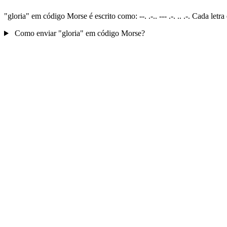
"gloria" em código Morse é escrito como: --. .-.. --- .-. .. .-. Cada l
Como enviar "gloria" em código Morse?