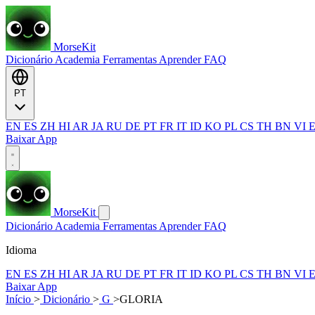
MorseKit
Dicionário
Academia
Ferramentas
Aprender
FAQ
PT
EN
ES
ZH
HI
AR
JA
RU
DE
PT
FR
IT
ID
KO
PL
CS
TH
BN
VI
Baixar App
MorseKit
Dicionário
Academia
Ferramentas
Aprender
FAQ
Idioma
EN
ES
ZH
HI
AR
JA
RU
DE
PT
FR
IT
ID
KO
PL
CS
TH
BN
VI
Baixar App
Início
>
Dicionário
>
G
>
GLORIA