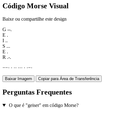
Código Morse Visual
Baixe ou compartilhe este design
G
--.
E
.
I
..
S
...
E
.
R
.-.
−
−
·
·
·
·
·
·
·
·
·
−
·
Baixar Imagem
Copiar para Área de Transferência
Perguntas Frequentes
O que é "geiser" em código Morse?