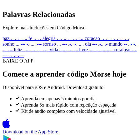
Palavras Relacionadas
Explore mais traduções em Código Morse
paz
.--. .- --..
fe
..-. .
alegria
.- .-.. . --. .-. ..
coracao
-.-. --- .-. .- -.-.
sonho
... --- -. .... ---
sorriso
... --- .-. .-. .. .
ola
--- .-.. .-
mundo
-- ..- -.
-.. ---
feliz
..-. . .-.. .. --..
vida
...- .. -.. .-
livre
.-.. .. ...- .-. .
corajoso
-.-.
--- .-. .- .---
BAIXE O APP
Comece a aprender código Morse hoje
Disponível para iOS e Android. Download gratuito.
Aprenda em apenas 5 minutos por dia
Aprenda 5x mais rápido com repetição espaçada
Kit de áudio completo com velocidade ajustável
Download on the
App Store