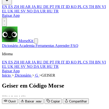
EN
ES
ZH
HI
AR
JA
RU
DE
PT
FR
IT
ID
KO
PL
CS
TH
BN
VI
EL
UK
HE
SV
NO
DA
UR
HU
TR
Baixar App
MorseKit
Dicionário
Academia
Ferramentas
Aprender
FAQ
Idioma
EN
ES
ZH
HI
AR
JA
RU
DE
PT
FR
IT
ID
KO
PL
CS
TH
BN
VI
EL
UK
HE
SV
NO
DA
UR
HU
TR
Baixar App
Início
>
Dicionário
>
G
>
GEISER
Geiser
em Código Morse
−
−
·
·
·
·
·
·
·
·
·
−
·
Ouvir
Baixar .wav
Copiar
Compartilhar