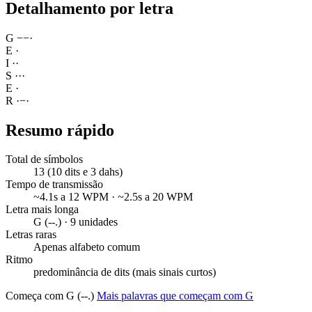
Detalhamento por letra
G
−
−
·
E
·
I
·
·
S
·
·
·
E
·
R
·
−
·
Resumo rápido
Total de símbolos
13 (10 dits e 3 dahs)
Tempo de transmissão
~4.1s a 12 WPM · ~2.5s a 20 WPM
Letra mais longa
G (--.) · 9 unidades
Letras raras
Apenas alfabeto comum
Ritmo
predominância de dits (mais sinais curtos)
Começa com G (--.)
Mais palavras que começam com G