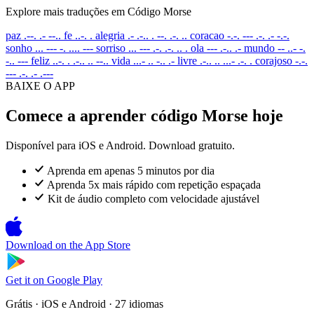
Explore mais traduções em Código Morse
paz
.--. .- --..
fe
..-. .
alegria
.- .-.. . --. .-. ..
coracao
-.-. --- .-. .- -.-.
sonho
... --- -. .... ---
sorriso
... --- .-. .-. .. .
ola
--- .-.. .-
mundo
-- ..- -.
-.. ---
feliz
..-. . .-.. .. --..
vida
...- .. -.. .-
livre
.-.. .. ...- .-. .
corajoso
-.-.
--- .-. .- .---
BAIXE O APP
Comece a aprender código Morse hoje
Disponível para iOS e Android. Download gratuito.
Aprenda em apenas 5 minutos por dia
Aprenda 5x mais rápido com repetição espaçada
Kit de áudio completo com velocidade ajustável
Download on the
App Store
Get it on
Google Play
Grátis · iOS e Android · 27 idiomas