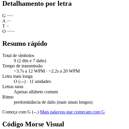
Detalhamento por letra
G
−
−
·
A
·
−
T
−
O
−
−
−
Resumo rápido
Total de símbolos
9 (2 dits e 7 dahs)
Tempo de transmissão
~3.7s a 12 WPM · ~2.2s a 20 WPM
Letra mais longa
O (---) · 11 unidades
Letras raras
Apenas alfabeto comum
Ritmo
predominância de dahs (mais sinais longos)
Começa com G (--.)
Mais palavras que começam com G
Código Morse Visual