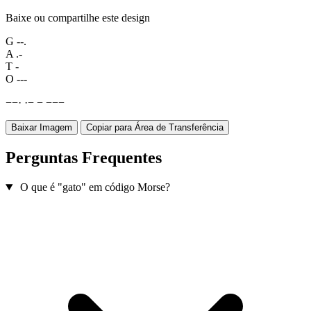
Baixe ou compartilhe este design
G
--.
A
.-
T
-
O
---
−
−
·
·
−
−
−
−
−
Baixar Imagem
Copiar para Área de Transferência
Perguntas Frequentes
O que é "gato" em código Morse?