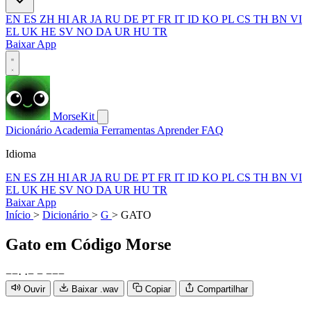
EN
ES
ZH
HI
AR
JA
RU
DE
PT
FR
IT
ID
KO
PL
CS
TH
BN
VI
EL
UK
HE
SV
NO
DA
UR
HU
TR
Baixar App
MorseKit
Dicionário
Academia
Ferramentas
Aprender
FAQ
Idioma
EN
ES
ZH
HI
AR
JA
RU
DE
PT
FR
IT
ID
KO
PL
CS
TH
BN
VI
EL
UK
HE
SV
NO
DA
UR
HU
TR
Baixar App
Início
>
Dicionário
>
G
>
GATO
Gato
em Código Morse
−
−
·
·
−
−
−
−
−
Ouvir
Baixar .wav
Copiar
Compartilhar