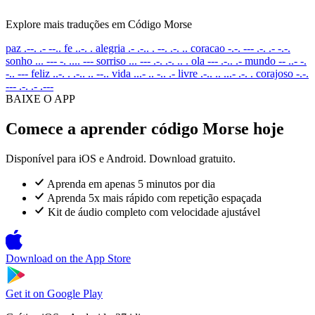
Explore mais traduções em Código Morse
paz
.--. .- --..
fe
..-. .
alegria
.- .-.. . --. .-. ..
coracao
-.-. --- .-. .- -.-.
sonho
... --- -. .... ---
sorriso
... --- .-. .-. .. .
ola
--- .-.. .-
mundo
-- ..- -.
-.. ---
feliz
..-. . .-.. .. --..
vida
...- .. -.. .-
livre
.-.. .. ...- .-. .
corajoso
-.-.
--- .-. .- .---
BAIXE O APP
Comece a aprender código Morse hoje
Disponível para iOS e Android. Download gratuito.
Aprenda em apenas 5 minutos por dia
Aprenda 5x mais rápido com repetição espaçada
Kit de áudio completo com velocidade ajustável
Download on the
App Store
Get it on
Google Play