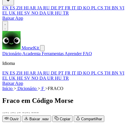
EN
ES
ZH
HI
AR
JA
RU
DE
PT
FR
IT
ID
KO
PL
CS
TH
BN
VI
EL
UK
HE
SV
NO
DA
UR
HU
TR
Baixar App
MorseKit
Dicionário
Academia
Ferramentas
Aprender
FAQ
Idioma
EN
ES
ZH
HI
AR
JA
RU
DE
PT
FR
IT
ID
KO
PL
CS
TH
BN
VI
EL
UK
HE
SV
NO
DA
UR
HU
TR
Baixar App
Início
>
Dicionário
>
F
>
FRACO
Fraco
em Código Morse
·
·
−
·
·
−
·
·
−
−
·
−
·
−
−
−
Ouvir
Baixar .wav
Copiar
Compartilhar