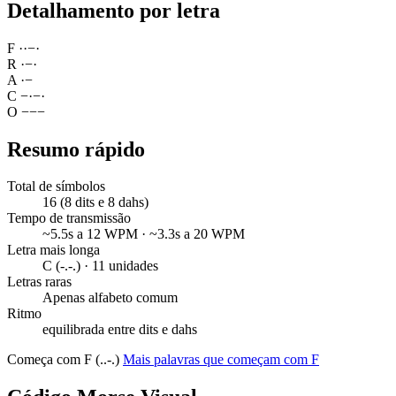
Detalhamento por letra
F
·
·
−
·
R
·
−
·
A
·
−
C
−
·
−
·
O
−
−
−
Resumo rápido
Total de símbolos
16 (8 dits e 8 dahs)
Tempo de transmissão
~5.5s a 12 WPM · ~3.3s a 20 WPM
Letra mais longa
C (-.-.) · 11 unidades
Letras raras
Apenas alfabeto comum
Ritmo
equilibrada entre dits e dahs
Começa com F (..-.)
Mais palavras que começam com F