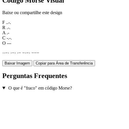
Código Morse Visual
Baixe ou compartilhe este design
F
..-.
R
.-.
A
.-
C
-.-.
O
---
·
·
−
·
·
−
·
·
−
−
·
−
·
−
−
−
Baixar Imagem
Copiar para Área de Transferência
Perguntas Frequentes
O que é "fraco" em código Morse?