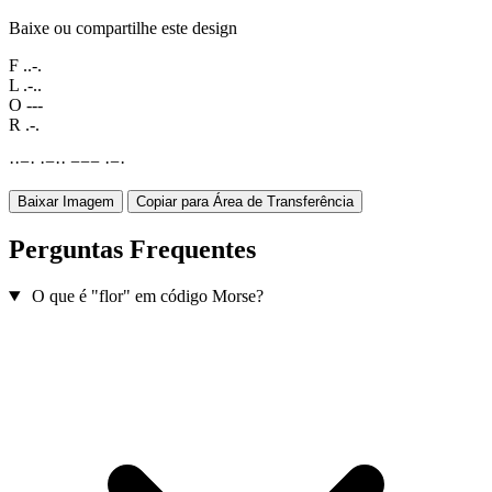
Baixe ou compartilhe este design
F
..-.
L
.-..
O
---
R
.-.
·
·
−
·
·
−
·
·
−
−
−
·
−
·
Baixar Imagem
Copiar para Área de Transferência
Perguntas Frequentes
O que é "flor" em código Morse?