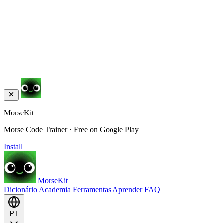
MorseKit
Morse Code Trainer · Free on Google Play
Install
MorseKit
Dicionário
Academia
Ferramentas
Aprender
FAQ
PT