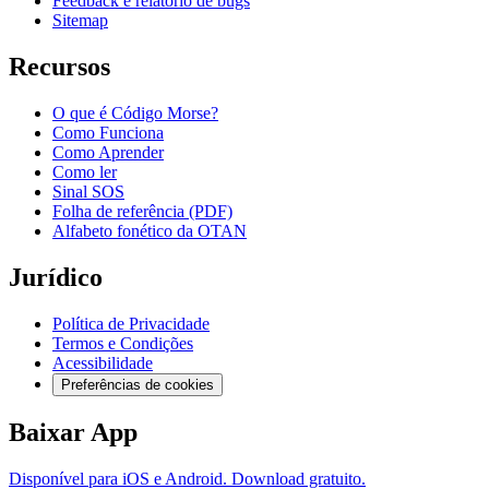
Feedback e relatório de bugs
Sitemap
Recursos
O que é Código Morse?
Como Funciona
Como Aprender
Como ler
Sinal SOS
Folha de referência (PDF)
Alfabeto fonético da OTAN
Jurídico
Política de Privacidade
Termos e Condições
Acessibilidade
Preferências de cookies
Baixar App
Disponível para iOS e Android. Download gratuito.