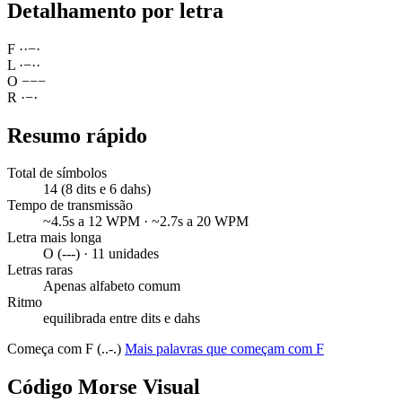
Detalhamento por letra
F
·
·
−
·
L
·
−
·
·
O
−
−
−
R
·
−
·
Resumo rápido
Total de símbolos
14 (8 dits e 6 dahs)
Tempo de transmissão
~4.5s a 12 WPM · ~2.7s a 20 WPM
Letra mais longa
O (---) · 11 unidades
Letras raras
Apenas alfabeto comum
Ritmo
equilibrada entre dits e dahs
Começa com F (..-.)
Mais palavras que começam com F
Código Morse Visual