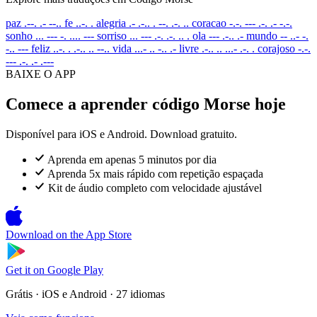
paz
.--. .- --..
fe
..-. .
alegria
.- .-.. . --. .-. ..
coracao
-.-. --- .-. .- -.-.
sonho
... --- -. .... ---
sorriso
... --- .-. .-. .. .
ola
--- .-.. .-
mundo
-- ..- -.
-.. ---
feliz
..-. . .-.. .. --..
vida
...- .. -.. .-
livre
.-.. .. ...- .-. .
corajoso
-.-.
--- .-. .- .---
BAIXE O APP
Comece a aprender código Morse hoje
Disponível para iOS e Android. Download gratuito.
Aprenda em apenas 5 minutos por dia
Aprenda 5x mais rápido com repetição espaçada
Kit de áudio completo com velocidade ajustável
Download on the
App Store
Get it on
Google Play
Grátis · iOS e Android · 27 idiomas