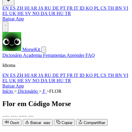
EN
ES
ZH
HI
AR
JA
RU
DE
PT
FR
IT
ID
KO
PL
CS
TH
BN
VI
EL
UK
HE
SV
NO
DA
UR
HU
TR
Baixar App
MorseKit
Dicionário
Academia
Ferramentas
Aprender
FAQ
Idioma
EN
ES
ZH
HI
AR
JA
RU
DE
PT
FR
IT
ID
KO
PL
CS
TH
BN
VI
EL
UK
HE
SV
NO
DA
UR
HU
TR
Baixar App
Início
>
Dicionário
>
F
>
FLOR
Flor
em Código Morse
·
·
−
·
·
−
·
·
−
−
−
·
−
·
Ouvir
Baixar .wav
Copiar
Compartilhar