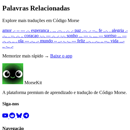
Palavras Relacionadas
Explore mais traduções em Código Morse
amor
.- -- --- .-.
esperanca
. ... .--. . .-. .-
paz
.--. .- --..
fe
..-. .
alegria
.-
.-.. . --. .-. ..
coracao
-.-. --- .-. .- -.-.
sonho
... --- -. .... ---
sorriso
... ---
.-. .-. .. .
ola
--- .-.. .-
mundo
-- ..- -. -.. ---
feliz
..-. . .-.. .. --..
vida
...-
.. -.. .-
Memorize mais rápido →
Baixe o app
MorseKit
A plataforma premium de aprendizado e tradução de Código Morse.
Siga-nos
Navegação