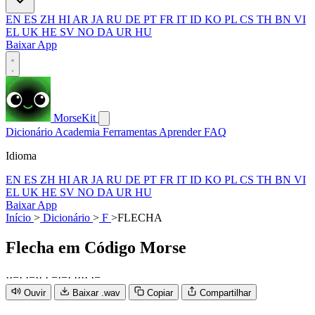
EN
ES
ZH
HI
AR
JA
RU
DE
PT
FR
IT
ID
KO
PL
CS
TH
BN
VI
EL
UK
HE
SV
NO
DA
UR
HU
Baixar App
MorseKit
Dicionário
Academia
Ferramentas
Aprender
FAQ
Idioma
EN
ES
ZH
HI
AR
JA
RU
DE
PT
FR
IT
ID
KO
PL
CS
TH
BN
VI
EL
UK
HE
SV
NO
DA
UR
HU
Baixar App
Início
>
Dicionário
>
F
>
FLECHA
Flecha
em Código Morse
·
·
−
·
·
−
·
·
·
−
·
−
·
·
·
·
·
·
−
Ouvir
Baixar .wav
Copiar
Compartilhar