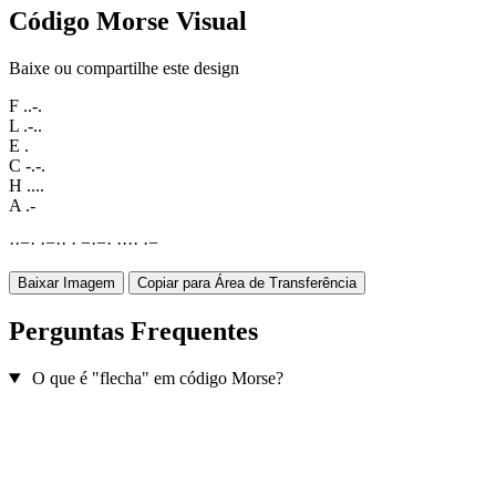
Código Morse Visual
Baixe ou compartilhe este design
F
..-.
L
.-..
E
.
C
-.-.
H
....
A
.-
·
·
−
·
·
−
·
·
·
−
·
−
·
·
·
·
·
·
−
Baixar Imagem
Copiar para Área de Transferência
Perguntas Frequentes
O que é "flecha" em código Morse?