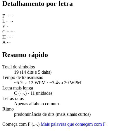
Detalhamento por letra
F
·
·
−
·
L
·
−
·
·
E
·
C
−
·
−
·
H
·
·
·
·
A
·
−
Resumo rápido
Total de símbolos
19 (14 dits e 5 dahs)
Tempo de transmissão
~5.7s a 12 WPM · ~3.4s a 20 WPM
Letra mais longa
C (-.-.) · 11 unidades
Letras raras
Apenas alfabeto comum
Ritmo
predominância de dits (mais sinais curtos)
Começa com F (..-.)
Mais palavras que começam com F