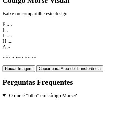
Código Morse Visual
Baixe ou compartilhe este design
F
..-.
I
..
L
.-..
H
....
A
.-
·
·
−
·
·
·
·
−
·
·
·
·
·
·
·
−
Baixar Imagem
Copiar para Área de Transferência
Perguntas Frequentes
O que é "filha" em código Morse?