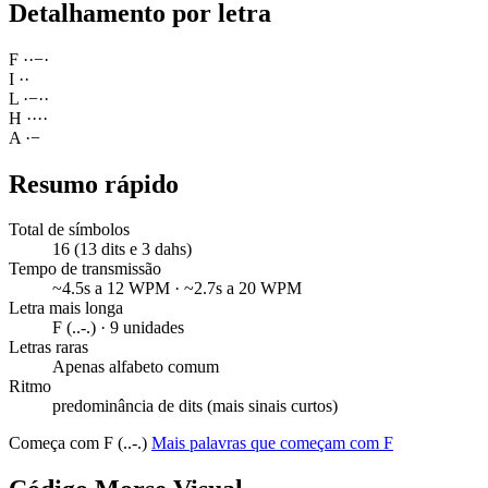
Detalhamento por letra
F
·
·
−
·
I
·
·
L
·
−
·
·
H
·
·
·
·
A
·
−
Resumo rápido
Total de símbolos
16 (13 dits e 3 dahs)
Tempo de transmissão
~4.5s a 12 WPM · ~2.7s a 20 WPM
Letra mais longa
F (..-.) · 9 unidades
Letras raras
Apenas alfabeto comum
Ritmo
predominância de dits (mais sinais curtos)
Começa com F (..-.)
Mais palavras que começam com F