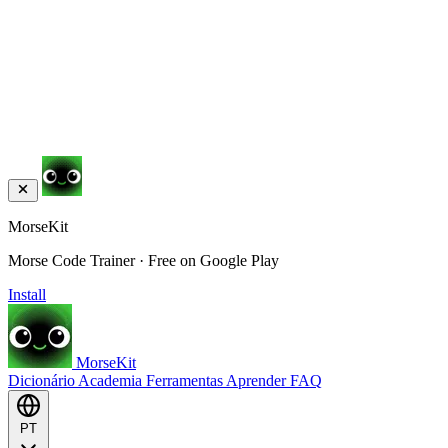
MorseKit
Morse Code Trainer · Free on Google Play
Install
MorseKit
Dicionário
Academia
Ferramentas
Aprender
FAQ
PT