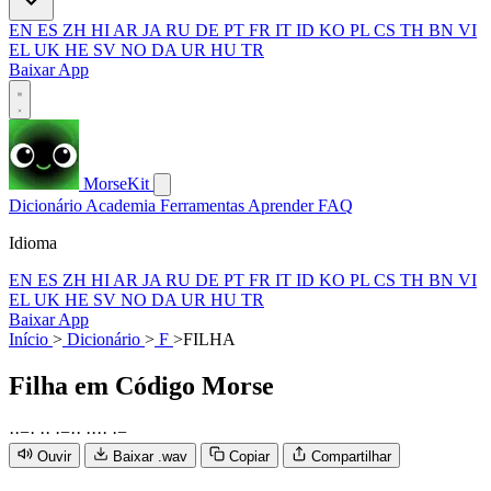
EN
ES
ZH
HI
AR
JA
RU
DE
PT
FR
IT
ID
KO
PL
CS
TH
BN
VI
EL
UK
HE
SV
NO
DA
UR
HU
TR
Baixar App
MorseKit
Dicionário
Academia
Ferramentas
Aprender
FAQ
Idioma
EN
ES
ZH
HI
AR
JA
RU
DE
PT
FR
IT
ID
KO
PL
CS
TH
BN
VI
EL
UK
HE
SV
NO
DA
UR
HU
TR
Baixar App
Início
>
Dicionário
>
F
>
FILHA
Filha
em Código Morse
·
·
−
·
·
·
·
−
·
·
·
·
·
·
·
−
Ouvir
Baixar .wav
Copiar
Compartilhar