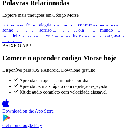
Palavras Relacionadas
Explore mais traduções em Código Morse
paz
.--. .- --..
fe
..-. .
alegria
.- .-.. . --. .-. ..
coracao
-.-. --- .-. .- -.-.
sonho
... --- -. .... ---
sorriso
... --- .-. .-. .. .
ola
--- .-.. .-
mundo
-- ..- -.
-.. ---
feliz
..-. . .-.. .. --..
vida
...- .. -.. .-
livre
.-.. .. ...- .-. .
corajoso
-.-.
--- .-. .- .---
BAIXE O APP
Comece a aprender código Morse hoje
Disponível para iOS e Android. Download gratuito.
Aprenda em apenas 5 minutos por dia
Aprenda 5x mais rápido com repetição espaçada
Kit de áudio completo com velocidade ajustável
Download on the
App Store
Get it on
Google Play