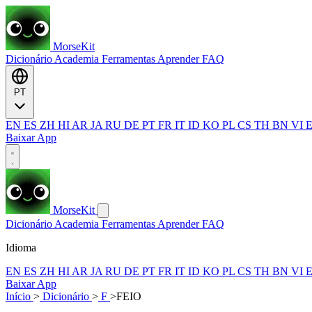
MorseKit
Dicionário
Academia
Ferramentas
Aprender
FAQ
PT
EN
ES
ZH
HI
AR
JA
RU
DE
PT
FR
IT
ID
KO
PL
CS
TH
BN
VI
Baixar App
MorseKit
Dicionário
Academia
Ferramentas
Aprender
FAQ
Idioma
EN
ES
ZH
HI
AR
JA
RU
DE
PT
FR
IT
ID
KO
PL
CS
TH
BN
VI
Baixar App
Início
>
Dicionário
>
F
>
FEIO