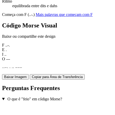
Ritmo
equilibrada entre dits e dahs
Começa com F (..-.)
Mais palavras que começam com F
Código Morse Visual
Baixe ou compartilhe este design
F
..-.
E
.
I
..
O
---
·
·
−
·
·
·
·
−
−
−
Baixar Imagem
Copiar para Área de Transferência
Perguntas Frequentes
O que é "feio" em código Morse?