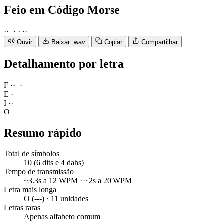
Feio
em Código Morse
·
·
−
·
·
·
·
−
−
−
Ouvir
Baixar .wav
Copiar
Compartilhar
Detalhamento por letra
F
·
·
−
·
E
·
I
·
·
O
−
−
−
Resumo rápido
Total de símbolos
10 (6 dits e 4 dahs)
Tempo de transmissão
~3.3s a 12 WPM · ~2s a 20 WPM
Letra mais longa
O (---) · 11 unidades
Letras raras
Apenas alfabeto comum