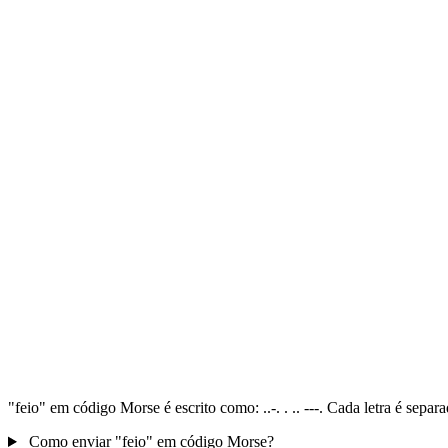
"feio" em código Morse é escrito como: ..-. . .. ---. Cada letra é sep
Como enviar "feio" em código Morse?