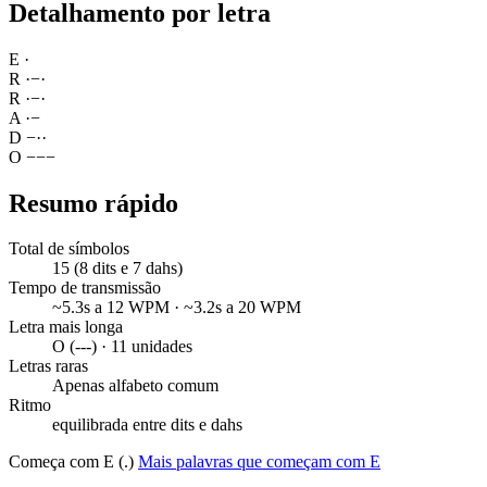
Detalhamento por letra
E
·
R
·
−
·
R
·
−
·
A
·
−
D
−
·
·
O
−
−
−
Resumo rápido
Total de símbolos
15 (8 dits e 7 dahs)
Tempo de transmissão
~5.3s a 12 WPM · ~3.2s a 20 WPM
Letra mais longa
O (---) · 11 unidades
Letras raras
Apenas alfabeto comum
Ritmo
equilibrada entre dits e dahs
Começa com E (.)
Mais palavras que começam com E