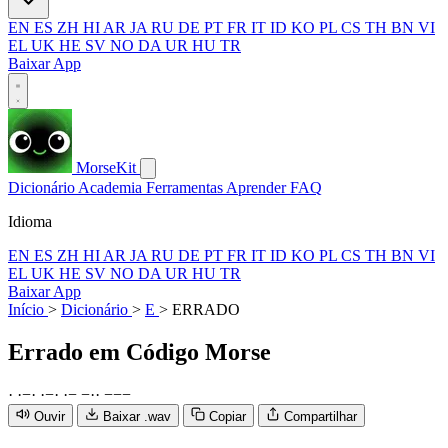
EN
ES
ZH
HI
AR
JA
RU
DE
PT
FR
IT
ID
KO
PL
CS
TH
BN
VI
EL
UK
HE
SV
NO
DA
UR
HU
TR
Baixar App
MorseKit
Dicionário
Academia
Ferramentas
Aprender
FAQ
Idioma
EN
ES
ZH
HI
AR
JA
RU
DE
PT
FR
IT
ID
KO
PL
CS
TH
BN
VI
EL
UK
HE
SV
NO
DA
UR
HU
TR
Baixar App
Início
>
Dicionário
>
E
>
ERRADO
Errado
em Código Morse
·
·
−
·
·
−
·
·
−
−
·
·
−
−
−
Ouvir
Baixar .wav
Copiar
Compartilhar