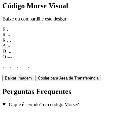
Código Morse Visual
Baixe ou compartilhe este design
E
.
R
.-.
R
.-.
A
.-
D
-..
O
---
·
·
−
·
·
−
·
·
−
−
·
·
−
−
−
Baixar Imagem
Copiar para Área de Transferência
Perguntas Frequentes
O que é "errado" em código Morse?