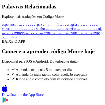
Palavras Relacionadas
Explore mais traduções em Código Morse
esperanca
. ... .--. . .-. .-
paz
.--. .- --..
fe
..-. .
alegria
.- .-.. . --. .-. ..
coracao
-.-. --- .-. .- -.-.
sonho
... --- -. .... ---
sorriso
... --- .-. .-. .. .
ola
--- .-.. .-
mundo
-- ..- -. -.. ---
feliz
..-. . .-.. .. --..
vida
...- .. -.. .-
livre
.-.. .. ...- .-. .
BAIXE O APP
Comece a aprender código Morse hoje
Disponível para iOS e Android. Download gratuito.
Aprenda em apenas 5 minutos por dia
Aprenda 5x mais rápido com repetição espaçada
Kit de áudio completo com velocidade ajustável
Download on the
App Store