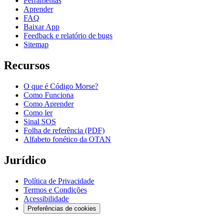
Ferramentas
Aprender
FAQ
Baixar App
Feedback e relatório de bugs
Sitemap
Recursos
O que é Código Morse?
Como Funciona
Como Aprender
Como ler
Sinal SOS
Folha de referência (PDF)
Alfabeto fonético da OTAN
Jurídico
Política de Privacidade
Termos e Condições
Acessibilidade
Preferências de cookies