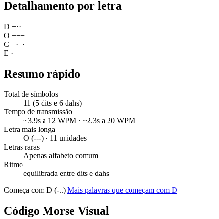
Detalhamento por letra
D
−
·
·
O
−
−
−
C
−
·
−
·
E
·
Resumo rápido
Total de símbolos
11 (5 dits e 6 dahs)
Tempo de transmissão
~3.9s a 12 WPM · ~2.3s a 20 WPM
Letra mais longa
O (---) · 11 unidades
Letras raras
Apenas alfabeto comum
Ritmo
equilibrada entre dits e dahs
Começa com D (-..)
Mais palavras que começam com D
Código Morse Visual