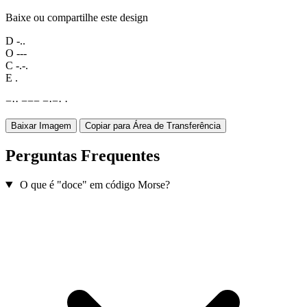
Baixe ou compartilhe este design
D
-..
O
---
C
-.-.
E
.
−
·
·
−
−
−
−
·
−
·
·
Baixar Imagem
Copiar para Área de Transferência
Perguntas Frequentes
O que é "doce" em código Morse?