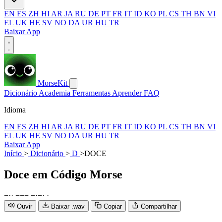
EN
ES
ZH
HI
AR
JA
RU
DE
PT
FR
IT
ID
KO
PL
CS
TH
BN
VI
EL
UK
HE
SV
NO
DA
UR
HU
TR
Baixar App
MorseKit
Dicionário
Academia
Ferramentas
Aprender
FAQ
Idioma
EN
ES
ZH
HI
AR
JA
RU
DE
PT
FR
IT
ID
KO
PL
CS
TH
BN
VI
EL
UK
HE
SV
NO
DA
UR
HU
TR
Baixar App
Início
>
Dicionário
>
D
>
DOCE
Doce
em Código Morse
−
·
·
−
−
−
−
·
−
·
·
Ouvir
Baixar .wav
Copiar
Compartilhar