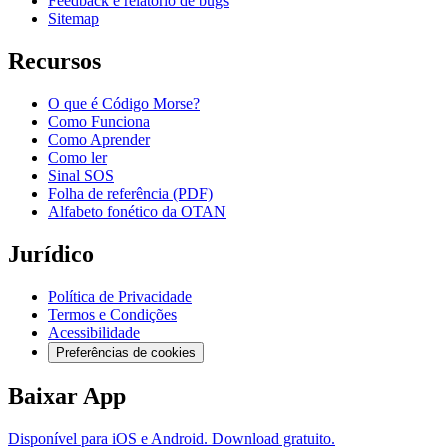
Feedback e relatório de bugs
Sitemap
Recursos
O que é Código Morse?
Como Funciona
Como Aprender
Como ler
Sinal SOS
Folha de referência (PDF)
Alfabeto fonético da OTAN
Jurídico
Política de Privacidade
Termos e Condições
Acessibilidade
Preferências de cookies
Baixar App
Disponível para iOS e Android. Download gratuito.