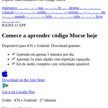
esperanca
. ... .--. . .-. .-
paz
.--. .- --..
fe
..-. .
alegria
.- .-.. . --. .-. ..
coracao
-.-. --- .-. .- -.-.
sonho
... --- -. .... ---
sorriso
... --- .-. .-. .. .
ola
--- .-.. .-
mundo
-- ..- -. -.. ---
feliz
..-. . .-.. .. --..
vida
...- .. -.. .-
livre
.-.. .. ...- .-. .
BAIXE O APP
Comece a aprender código Morse hoje
Disponível para iOS e Android. Download gratuito.
Aprenda em apenas 5 minutos por dia
Aprenda 5x mais rápido com repetição espaçada
Kit de áudio completo com velocidade ajustável
Download on the
App Store
Get it on
Google Play
Grátis · iOS e Android · 27 idiomas