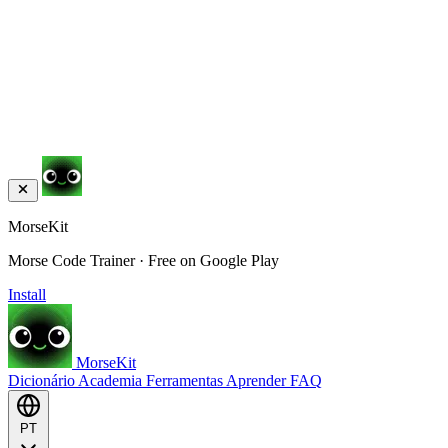
MorseKit
Morse Code Trainer · Free on Google Play
Install
MorseKit
Dicionário
Academia
Ferramentas
Aprender
FAQ
PT