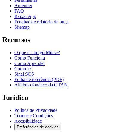
Ferramentas
Aprender
FAQ
Baixar App
Feedback e relatório de bugs
Sitemap
Recursos
O que é Código Morse?
Como Funciona
Como Aprender
Como ler
Sinal SOS
Folha de referência (PDF)
Alfabeto fonético da OTAN
Jurídico
Política de Privacidade
Termos e Condições
Acessibilidade
Preferências de cookies