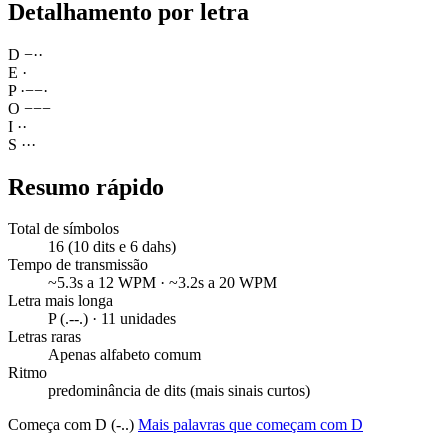
Detalhamento por letra
D
−
·
·
E
·
P
·
−
−
·
O
−
−
−
I
·
·
S
·
·
·
Resumo rápido
Total de símbolos
16 (10 dits e 6 dahs)
Tempo de transmissão
~5.3s a 12 WPM · ~3.2s a 20 WPM
Letra mais longa
P (.--.) · 11 unidades
Letras raras
Apenas alfabeto comum
Ritmo
predominância de dits (mais sinais curtos)
Começa com D (-..)
Mais palavras que começam com D