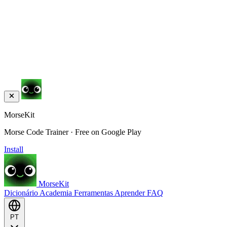
MorseKit
Morse Code Trainer · Free on Google Play
Install
MorseKit
Dicionário
Academia
Ferramentas
Aprender
FAQ
PT