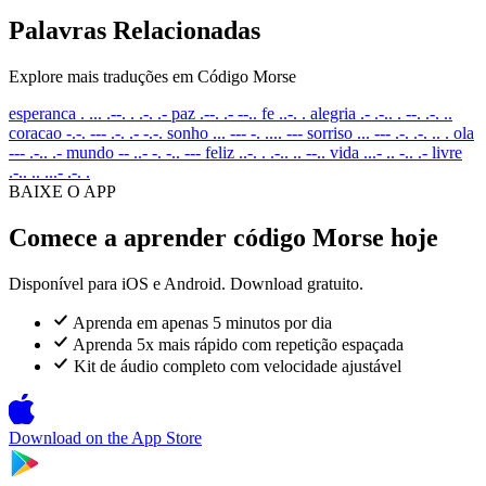
Palavras Relacionadas
Explore mais traduções em Código Morse
esperanca
. ... .--. . .-. .-
paz
.--. .- --..
fe
..-. .
alegria
.- .-.. . --. .-. ..
coracao
-.-. --- .-. .- -.-.
sonho
... --- -. .... ---
sorriso
... --- .-. .-. .. .
ola
--- .-.. .-
mundo
-- ..- -. -.. ---
feliz
..-. . .-.. .. --..
vida
...- .. -.. .-
livre
.-.. .. ...- .-. .
BAIXE O APP
Comece a aprender código Morse hoje
Disponível para iOS e Android. Download gratuito.
Aprenda em apenas 5 minutos por dia
Aprenda 5x mais rápido com repetição espaçada
Kit de áudio completo com velocidade ajustável
Download on the
App Store