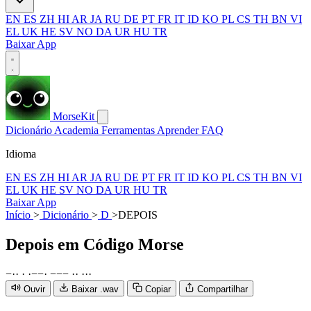
EN
ES
ZH
HI
AR
JA
RU
DE
PT
FR
IT
ID
KO
PL
CS
TH
BN
VI
EL
UK
HE
SV
NO
DA
UR
HU
TR
Baixar App
MorseKit
Dicionário
Academia
Ferramentas
Aprender
FAQ
Idioma
EN
ES
ZH
HI
AR
JA
RU
DE
PT
FR
IT
ID
KO
PL
CS
TH
BN
VI
EL
UK
HE
SV
NO
DA
UR
HU
TR
Baixar App
Início
>
Dicionário
>
D
>
DEPOIS
Depois
em Código Morse
−
·
·
·
·
−
−
·
−
−
−
·
·
·
·
·
Ouvir
Baixar .wav
Copiar
Compartilhar