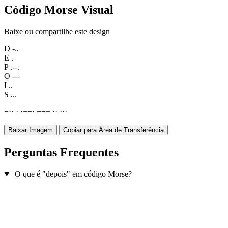
Código Morse Visual
Baixe ou compartilhe este design
D
-..
E
.
P
.--.
O
---
I
..
S
...
−
·
·
·
·
−
−
·
−
−
−
·
·
·
·
·
Baixar Imagem
Copiar para Área de Transferência
Perguntas Frequentes
O que é "depois" em código Morse?