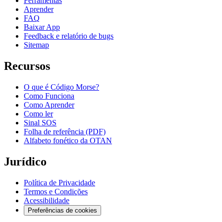
Ferramentas
Aprender
FAQ
Baixar App
Feedback e relatório de bugs
Sitemap
Recursos
O que é Código Morse?
Como Funciona
Como Aprender
Como ler
Sinal SOS
Folha de referência (PDF)
Alfabeto fonético da OTAN
Jurídico
Política de Privacidade
Termos e Condições
Acessibilidade
Preferências de cookies