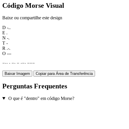
Código Morse Visual
Baixe ou compartilhe este design
D
-..
E
.
N
-.
T
-
R
.-.
O
---
−
·
·
·
−
·
−
·
−
·
−
−
−
Baixar Imagem
Copiar para Área de Transferência
Perguntas Frequentes
O que é "dentro" em código Morse?