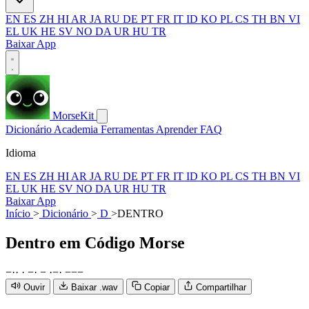
EN
ES
ZH
HI
AR
JA
RU
DE
PT
FR
IT
ID
KO
PL
CS
TH
BN
VI
EL
UK
HE
SV
NO
DA
UR
HU
TR
Baixar App
MorseKit
Dicionário
Academia
Ferramentas
Aprender
FAQ
Idioma
EN
ES
ZH
HI
AR
JA
RU
DE
PT
FR
IT
ID
KO
PL
CS
TH
BN
VI
EL
UK
HE
SV
NO
DA
UR
HU
TR
Baixar App
Início
>
Dicionário
>
D
>
DENTRO
Dentro
em Código Morse
−
·
·
·
−
·
−
·
−
·
−
−
−
Ouvir
Baixar .wav
Copiar
Compartilhar