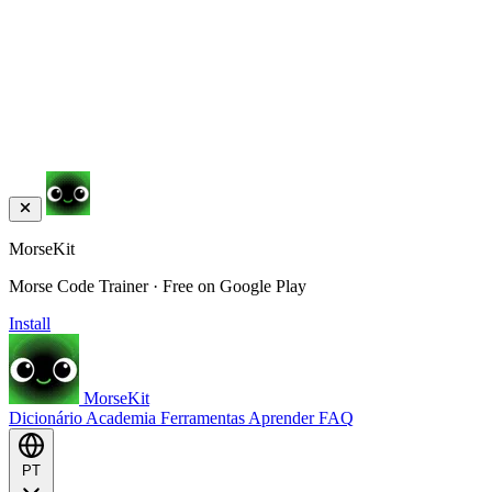
MorseKit
Morse Code Trainer · Free on Google Play
Install
MorseKit
Dicionário
Academia
Ferramentas
Aprender
FAQ
PT