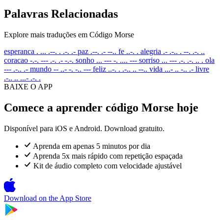
Palavras Relacionadas
Explore mais traduções em Código Morse
esperanca
. ... .--. . .-. .-
paz
.--. .- --..
fe
..-. .
alegria
.- .-.. . --. .-. ..
coracao
-.-. --- .-. .- -.-.
sonho
... --- -. .... ---
sorriso
... --- .-. .-. .. .
ola
--- .-.. .-
mundo
-- ..- -. -.. ---
feliz
..-. . .-.. .. --..
vida
...- .. -.. .-
livre
.-.. .. ...- .-. .
BAIXE O APP
Comece a aprender código Morse hoje
Disponível para iOS e Android. Download gratuito.
Aprenda em apenas 5 minutos por dia
Aprenda 5x mais rápido com repetição espaçada
Kit de áudio completo com velocidade ajustável
Download on the
App Store