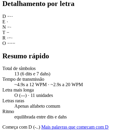
Detalhamento por letra
D
−
·
·
E
·
N
−
·
T
−
R
·
−
·
O
−
−
−
Resumo rápido
Total de símbolos
13 (6 dits e 7 dahs)
Tempo de transmissão
~4.9s a 12 WPM · ~2.9s a 20 WPM
Letra mais longa
O (---) · 11 unidades
Letras raras
Apenas alfabeto comum
Ritmo
equilibrada entre dits e dahs
Começa com D (-..)
Mais palavras que começam com D